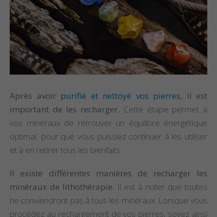
Après avoir
purifié et nettoyé vos pierres
, il est
important de les recharger.
Cette étape permet à
vos minéraux de retrouver un équilibre énergétique
optimal, pour que vous puissiez continuer à les utiliser
et à en retirer tous les bienfaits.
Il existe différentes manières de recharger les
minéraux de lithothérapie.
Il est à noter que toutes
ne conviendront pas à tous les minéraux. Lorsque vous
procédez au rechargement de vos pierres, soyez ainsi