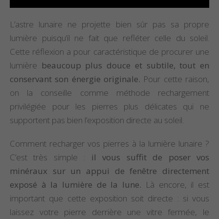
L’astre lunaire ne projette bien sûr pas sa propre
lumière puisqu’il ne fait que refléter celle du soleil.
Cette réflexion a pour caractéristique de procurer une
lumière
beaucoup plus douce et subtile, tout en
conservant son énergie originale.
Pour cette raison,
on la conseille comme méthode rechargement
privilégiée pour les pierres plus délicates qui ne
supportent pas bien l’exposition directe au soleil.
Comment recharger vos pierres à la lumière lunaire ?
C’est très simple :
il vous suffit de poser vos
minéraux sur un appui de fenêtre directement
exposé à la lumière de la lune.
Là encore, il est
important que cette exposition soit directe : si vous
laissez votre pierre derrière une vitre fermée, le