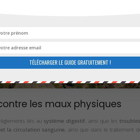
TÉLÉCHARGER LE GUIDE GRATUITEMENT !
 contre les maux physiques
érèglements liés au
système digestif
, ainsi que les
trouble
et la circulation sanguine
, ainsi que dans le traitement