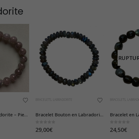
dorite
RUPTUR
BRACELETS
,
LABRADORITE
BRACELETS
,
LABRAD
Bracelet en Labradorite – Pierres Boules
Bracelet Bouton en Labradorite
0
sur 5
0
sur 5
29,00
€
24,50
€