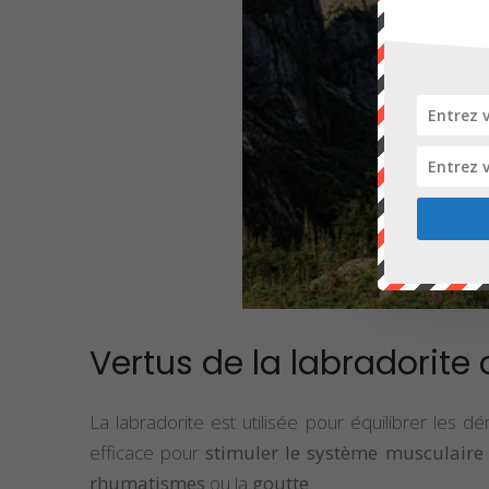
Vertus de la labradorite
La labradorite est utilisée pour équilibrer les d
efficace pour
stimuler le système musculaire 
rhumatismes
ou la
goutte
.