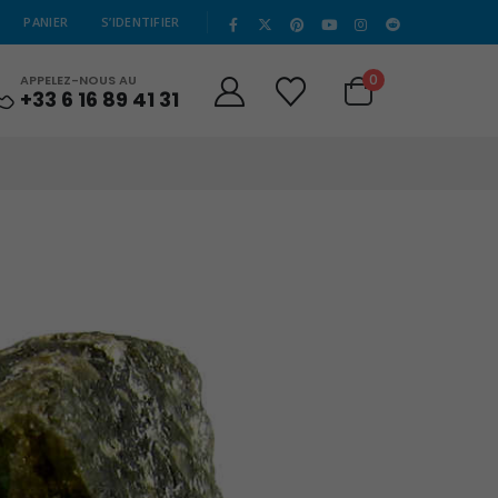
|
PANIER
S’IDENTIFIER
0
APPELEZ-NOUS AU
+33 6 16 89 41 31