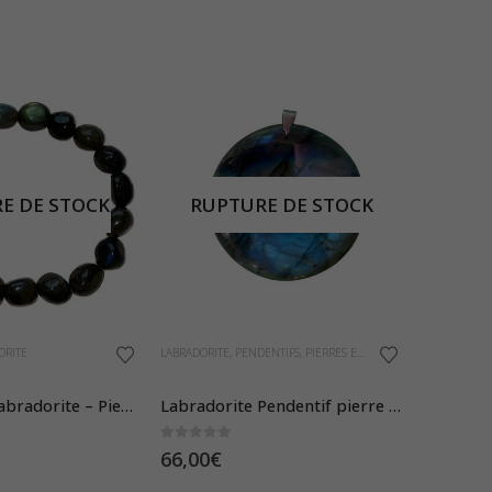
E DE STOCK
RUPTURE DE STOCK
ORITE
LABRADORITE
,
PENDENTIFS
,
PIERRES ET CRISTAUX
Bracelet en Labradorite – Pierres Roulées
Labradorite Pendentif pierre ronde 30 grs qual EE
0
sur 5
66,00
€