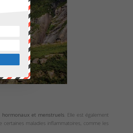
s hormonaux et menstruels
. Elle est également
 de certaines maladies inflammatoires, comme les