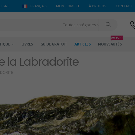
LIGNE
FRANÇAIS
MON COMPTE
À PROPOS
CONTACT
Toutes catégories
AU TOP !
TIQUE
LIVRES
GUIDE GRATUIT
ARTICLES
NOUVEAUTÉS
e la Labradorite
ADORITE