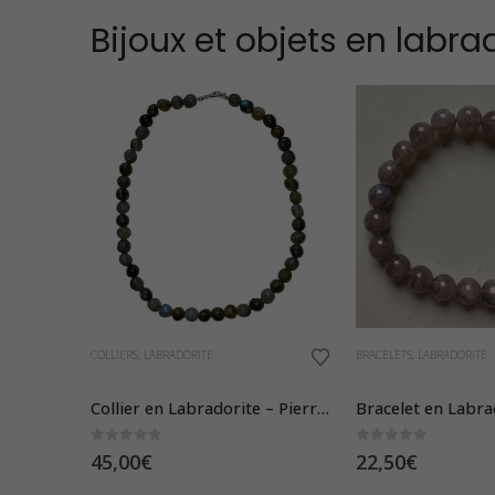
Bijoux et objets en labra
Ce
COLLIERS
,
LABRADORITE
BRACELETS
,
LABRADORITE
produit
a
Collier en Labradorite – Pierres Roulées
plusieurs
0
sur 5
0
sur 5
45,00
€
22,50
€
variations.