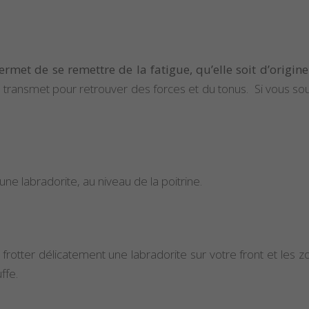
ermet de se remettre de la fatigue, qu’elle soit d’origine
s transmet pour retrouver des forces et du tonus. Si vous so
une labradorite, au niveau de la poitrine.
frotter délicatement une labradorite sur votre front et les z
ffe.