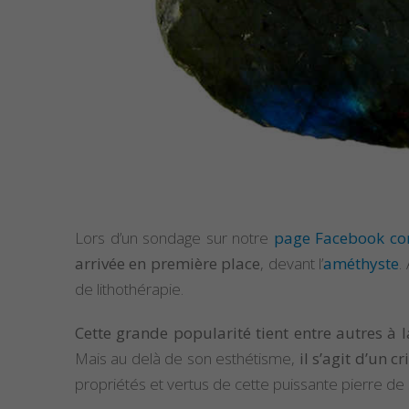
Lors d’un sondage sur notre
page Facebook con
arrivée en première place
, devant l’
améthyste
.
de lithothérapie.
Cette grande popularité tient entre autres à 
Mais au delà de son esthétisme,
il s’agit d’un 
propriétés et vertus de cette puissante pierre de