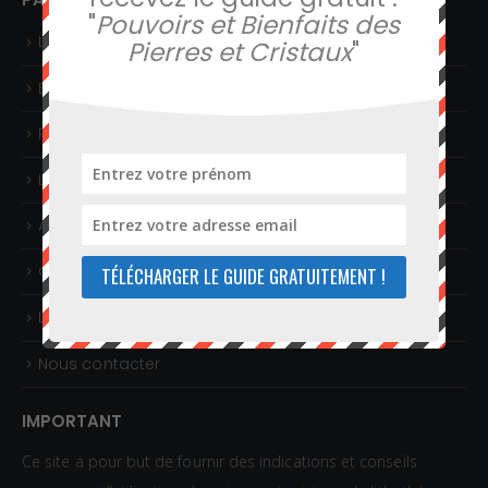
"
Pouvoirs et Bienfaits des
Lithothérapie en ligne
Pierres et Cristaux
"
Boutique de minéraux
Rechercher une pierre
Liste des affections
Articles sur la lithothérapie
Guide gratuit
TÉLÉCHARGER LE GUIDE GRATUITEMENT !
Livres sur les pierres et la lithothérapie
Nous contacter
IMPORTANT
Ce site a pour but de fournir des indications et conseils