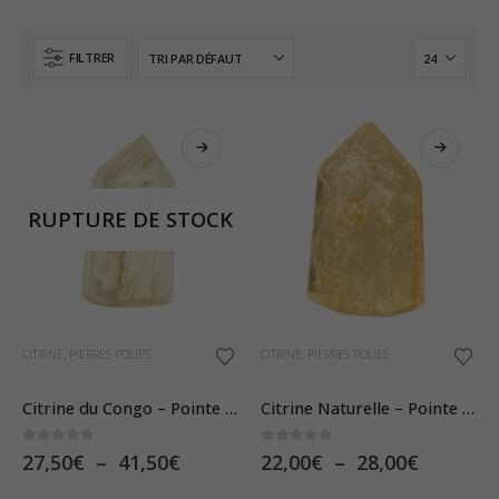
FILTRER
RUPTURE DE STOCK
Ce
Ce
CITRINE
,
PIERRES POLIES
CITRINE
,
PIERRES POLIES
produit
produit
a
a
Citrine du Congo – Pointe Monoterminée Polie à la Main (Qualité Extra)
Citrine Naturelle – Pointe Polie
plusieurs
plusieurs
0
sur 5
0
sur 5
Plage
Plage
27,50
€
–
41,50
€
22,00
€
–
28,00
€
variations.
variations.
de
de
Les
Les