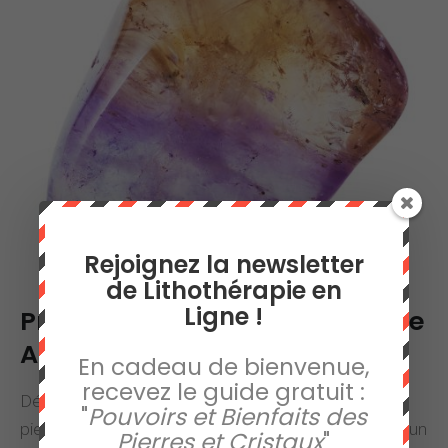
Rejoignez la newsletter
de Lithothérapie en
Ligne !
Propriétés et Vertus de la Pierre
Amétrine
En cadeau de bienvenue,
recevez le guide gratuit :
Découvrez les propriétés et caractéristiques de la
"
Pouvoirs et Bienfaits des
pierre amétrine en lithothérapie, ainsi que l'histoire d'un
Pierres et Cristaux
"