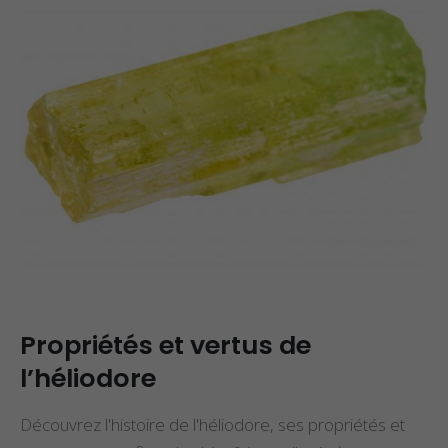
Propriétés et vertus
Propriétés et Vertu
de la célestine
de la Pierre Épidot
Propriétés et Vertus
Propriétés et Vertu
de la Pierre Amétrine
du Larimar
Propriétés et vertus de
l’héliodore
Découvrez l'histoire de l'héliodore, ses propriétés et