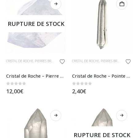
à
peuvent
13,75€
être
RUPTURE DE STOCK
choisies
sur
la
page
du
CRISTAL DE ROCHE
,
PIERRES BRUTES
CRISTAL DE ROCHE
,
PIERRES BRUTES
produit
Cristal de Roche – Pierre Brute
Cristal de Roche – Pointe Biterminée
0
sur 5
0
sur 5
12,00
€
2,40
€
RUPTURE DE STOCK