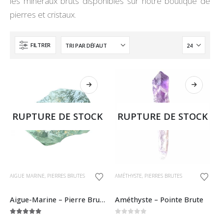
les minéraux bruts disponibles sur notre boutique de
pierres et cristaux.
FILTRER
RUPTURE DE STOCK
RUPTURE DE STOCK
Ce
Ce
AIGUE MARINE
,
PIERRES BRUTES
AMÉTHYSTE
,
PIERRES BRUTES
produit
produit
a
a
Aigue-Marine – Pierre Brute
Améthyste – Pointe Brute
plusieurs
plusieurs
5.00
sur 5
0
sur 5