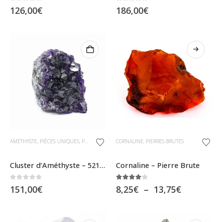
0
sur 5
0
sur 5
126,00
€
186,00
€
Ce
AMÉTHYSTE
,
PIÈCES UNIQUES
,
PIERRES BRUTES
CORNALINE
,
PIERRES BRUTES
produit
a
Cluster d’Améthyste – 521 gr (Pièce n°425)
Cornaline – Pierre Brute
plusieurs
0
sur 5
4.00
sur 5
Plage
151,00
€
8,25
€
–
13,75
€
variations.
de
Les
prix :
8,25€
options