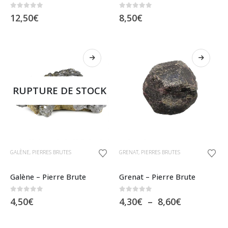
0
sur 5
0
sur 5
12,50
€
8,50
€
RUPTURE DE STOCK
Ce
GALÈNE
,
PIERRES BRUTES
GRENAT
,
PIERRES BRUTES
produit
a
Galène – Pierre Brute
Grenat – Pierre Brute
plusieurs
0
sur 5
0
sur 5
Plage
4,50
€
4,30
€
–
8,60
€
variations.
de
Les
prix :