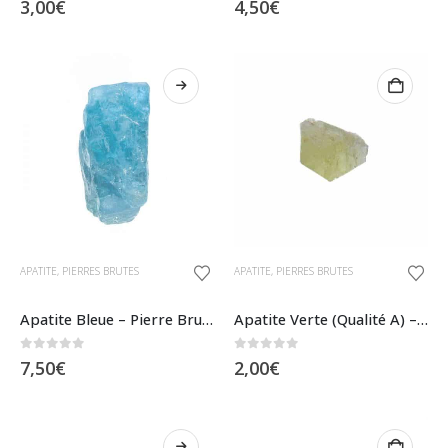
3,00
€
4,50
€
variations.
variations.
Les
Les
options
options
peuvent
peuvent
être
être
choisies
choisies
sur
sur
la
la
page
page
Ce
du
du
APATITE
,
PIERRES BRUTES
APATITE
,
PIERRES BRUTES
produit
produit
produit
a
Apatite Bleue – Pierre Brute
Apatite Verte (Qualité A) – Pierre Brute
plusieurs
0
sur 5
0
sur 5
7,50
€
2,00
€
variations.
Les
options