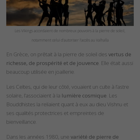
Les Vikings accordaient de nombreux pouvoirs à la pierre de soleil,
notamment celui d’autoriser l’accès au Valhalla
En Grèce, on prêtait à la pierre de soleil des
vertus de
richesse, de prospérité et de jouvence
. Elle était aussi
beaucoup utilisée en joaillerie.
Les Celtes, qui de leur côté, vouaient un culte à l’astre
solaire, l’associaient à la
lumière cosmique
. Les
Bouddhistes la reliaient quant à eux au dieu Vishnu et
ses qualités protectrices et empreintes de
bienveillance.
Dans les années 1980, une
variété de pierre de