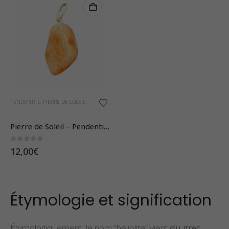
PENDENTIFS
,
PIERRE DE SOLEIL
Pierre de Soleil – Pendentif Pierre Roulée
0
sur 5
12,00
€
Étymologie et signification
Étymologiquement, le nom “héliolite” vient
du grec