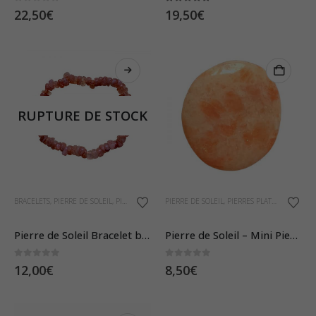
0
sur 5
5.00
sur 5
22,50
€
19,50
€
RUPTURE DE STOCK
BRACELETS
,
PIERRE DE SOLEIL
,
PIERRES ET CRISTAUX
PIERRE DE SOLEIL
,
PIERRES PLATES
Pierre de Soleil Bracelet baroque
Pierre de Soleil – Mini Pierre Plate
0
sur 5
0
sur 5
12,00
€
8,50
€