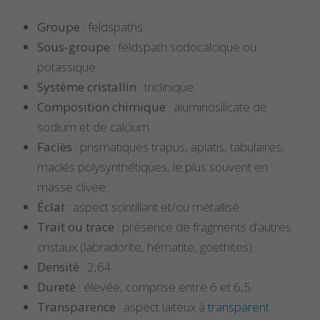
Groupe
: feldspaths.
Sous-groupe
: feldspath sodocalcique ou
potassique.
Système cristallin
: triclinique.
Composition chimique
: aluminosilicate de
sodium et de calcium.
Faciès
: prismatiques trapus, aplatis, tabulaires,
maclés polysynthétiques, le plus souvent en
masse clivée.
Éclat
: aspect scintillant et/ou métallisé.
Trait ou trace
: présence de fragments d’autres
cristaux (labradorite, hématite, goethites).
Densité
: 2,64.
Dureté
: élevée, comprise entre 6 et 6,5.
Transparence
: aspect laiteux à
transparent
.