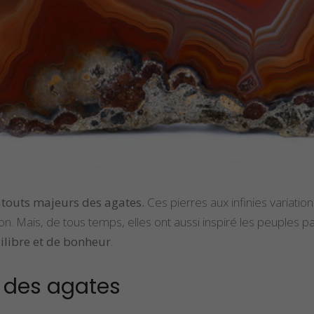
atouts majeurs des agates.
Ces pierres aux infinies variatio
ion. Mais, de tous temps, elles ont aussi inspiré les peuples par
ilibre et de bonheur
.
s des agates