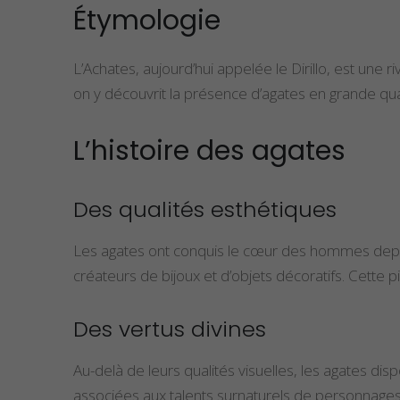
Étymologie
peuvent
être
choisies
L’Achates, aujourd’hui appelée le Dirillo, est une
sur
on y découvrit la présence d’agates en grande qua
la
page
L’histoire des agates
du
produit
Des qualités esthétiques
Les agates ont conquis le cœur des hommes depuis 
créateurs de bijoux et d’objets décoratifs. Cette
Des vertus divines
Au-delà de leurs qualités visuelles, les agates dis
associées aux talents surnaturels de personnages 