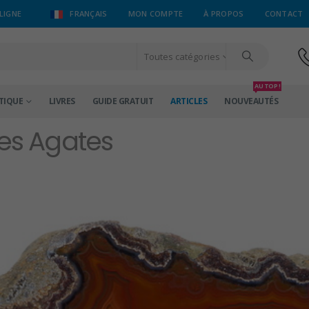
LIGNE
FRANÇAIS
MON COMPTE
À PROPOS
CONTACT
Toutes catégories
AU TOP !
TIQUE
LIVRES
GUIDE GRATUIT
ARTICLES
NOUVEAUTÉS
des Agates