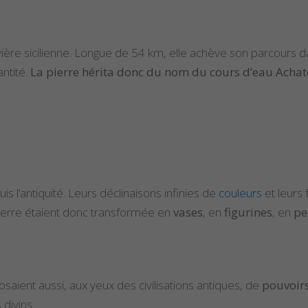
12,00€
 rivière sicilienne. Longue de 54 km, elle achève son parcour
ntité.
La pierre hérita donc du nom du cours d’eau Achat
l’antiquité. Leurs déclinaisons infinies de
couleurs
et leurs 
 pierre étaient donc transformée en
vases
, en
figurines
, en
pe
posaient aussi, aux yeux des civilisations antiques, de
pouvoir
divins.