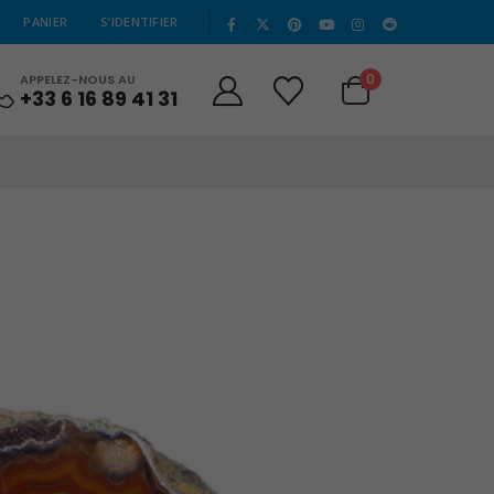
|
PANIER
S’IDENTIFIER
0
APPELEZ-NOUS AU
+33 6 16 89 41 31