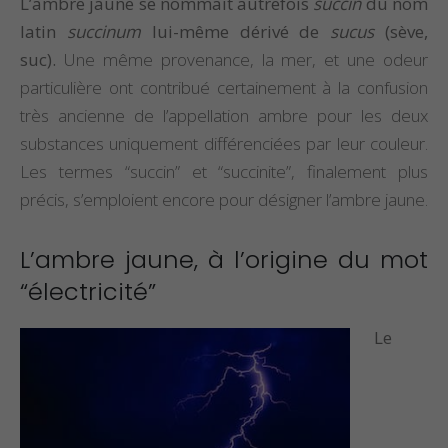
L’ambre jaune se nommait autrefois
succin
du nom
latin
succinum
lui-même dérivé de
sucus
(sève,
suc).
Une même provenance, la mer, et une odeur
particulière ont contribué certainement à la confusion
très ancienne de l’appellation ambre pour les deux
substances uniquement différenciées par leur couleur.
Les termes “succin” et “succinite”, finalement plus
précis, s’emploient encore pour désigner l’ambre jaune.
L’ambre jaune, à l’origine du mot
“électricité”
Le