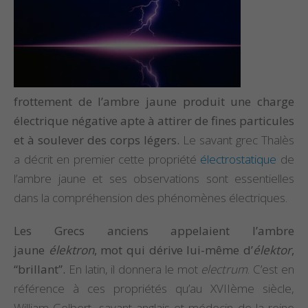
frottement de l’ambre jaune produit une charge
électrique négative apte à attirer de fines particules
et à soulever des corps légers.
Le savant grec Thalès
a décrit en premier cette propriété
électrostatique
de
l’ambre jaune et ses observations sont essentielles
dans la compréhension des phénomènes électriques.
Les Grecs anciens appelaient l’ambre
jaune
élektron
, mot qui dérive lui-même d’
élektor
,
“brillant”.
En latin, il donnera le mot
electrum
. C’est en
référence à ces propriétés qu’au XVIIème siècle,
William Gelbert, savant anglais et médecin de la reine