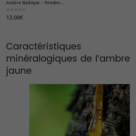
Ambre Baltique – Pendentif Pierre Roulée
0
sur 5
13,00
€
Caractéristiques
minéralogiques de l’ambre
jaune