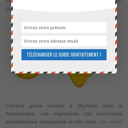
desservent des contrées lointaines jusqu’en extrême-
orient.
TÉLÉCHARGER LE GUIDE GRATUITEMENT !
L’ambre jaune transite à Mycènes dans le
Peloponnèse, une importante cité marchande
préhellénique belliqueuse et très riche.
Les vertus