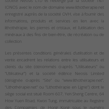
société Neosis LTD et hébergé par la société 1&1
IONOS avec le nom de domaine www.lithotherapie.net
enregistré auprès de la société OVH, vise à fournir des
informations, produits et services en lien avec la
lithothérapie, les pierres et cristaux, et l’utilisation des
minéraux à des fins de bien-être, de récréation ou de
collection.
Les présentes conditions générales d’utilisation et de
vente encadrent les relations entre les utilisateurs et
clients du site (dénommés ci-après “Utilisateurs” ou
“Utilisateur”) et la société éditrice Neosis Limited
(désignée ci-après “Site” ou “www.lithotherapie.net”,
“Lithothérapie.net” ou “Lithothérapie en Ligne”) dont le
siège social est situé Room 607, Yen Sheng Centre, 64
How Yuen Road, Kwon Tung, immatriculée au Registre
des Compagnies de Hong Kong sous le numéro