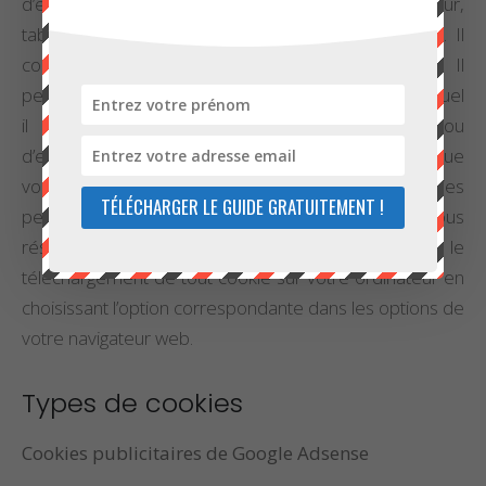
d’être enregistré sur votre terminal (ordinateur,
tablette, etc.) lors de la consultation d’un site web. Il
contient uniquement du texte et est inoffensif. Il
permet simplement d’identifier le terminal dans lequel
il est enregistré, pour la durée de validité ou
d’enregistrement prévu lors de sa création. Lorsque
vous consultez www.lithotherapie.net, des cookies
TÉLÉCHARGER LE GUIDE GRATUITEMENT !
peuvent être enregistrés sur votre ordinateur, sous
réserve de votre acceptation. Vous pouvez refuser le
téléchargement de tout cookie sur votre ordinateur en
choisissant l’option correspondante dans les options de
votre navigateur web.
Types de cookies
Cookies publicitaires de Google Adsense