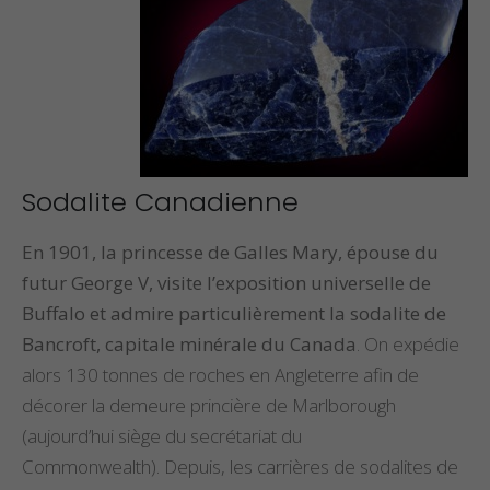
Sodalite Canadienne
En 1901, la princesse de Galles Mary, épouse du
futur George V, visite l’exposition universelle de
Buffalo et admire particulièrement la sodalite de
Bancroft, capitale minérale du Canada
. On expédie
alors 130 tonnes de roches en Angleterre afin de
décorer la demeure princière de Marlborough
(aujourd’hui siège du secrétariat du
Commonwealth). Depuis, les carrières de sodalites de