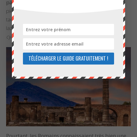
parlent pas.
Pline l’Ancien ne décrit ainsi que deux
pierres bleues : d’une part, le
sapphirus
aux petites
taches dorées qui se rapporte certainement au lapis
lazuli avec ses inclusions de pyrite. D’autre part, le
cyanus
imitant le bleu céleste qui serait le
saphir
.
TÉLÉCHARGER LE GUIDE GRATUITEMENT !
Pourtant, les Romains connaissaient très bien une