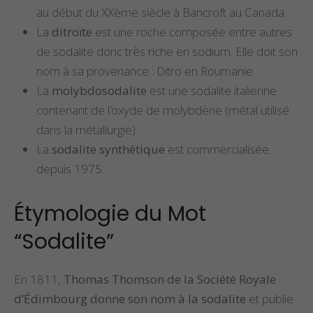
au début du XXème siècle à Bancroft au Canada.
La
ditroïte
est une roche composée entre autres
de sodalite donc très riche en sodium. Elle doit son
nom à sa provenance : Ditro en Roumanie.
La
molybdosodalite
est une sodalite italienne
contenant de l’oxyde de molybdène (métal utilisé
dans la métallurgie).
La
sodalite synthétique
est commercialisée
depuis 1975.
Étymologie du Mot
“Sodalite”
En 1811,
Thomas Thomson de la Société Royale
d’Édimbourg donne son nom à la sodalite
et publie