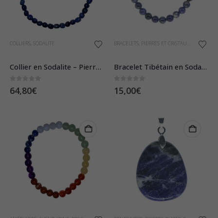
COLLIERS
,
SODALITE
BRACELETS
,
PIERRES ET CRISTAUX
,
SODALITE
Collier en Sodalite – Pierres Roulées
Bracelet Tibétain en Sodalite – Pierres Boules 8 mm
0
sur 5
0
sur 5
64,80
€
15,00
€