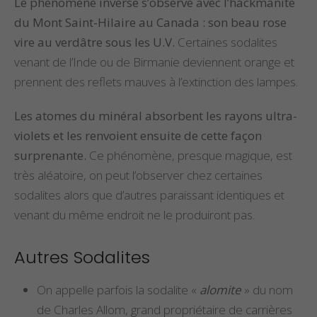
Le phénomène inverse s’observe avec l’hackmanite
du Mont Saint-Hilaire au Canada : son beau rose
vire au verdâtre sous les U.V.
Certaines sodalites
venant de l’Inde ou de Birmanie deviennent orange et
prennent des reflets mauves à l’extinction des lampes.
Les atomes du minéral absorbent les rayons ultra-
violets et les renvoient ensuite de cette façon
surprenante.
Ce phénomène, presque magique, est
très aléatoire, on peut l’observer chez certaines
sodalites alors que d’autres paraissant identiques et
venant du même endroit ne le produiront pas.
Autres Sodalites
On appelle parfois la sodalite «
alomite
» du nom
de Charles Allom, grand propriétaire de carrières