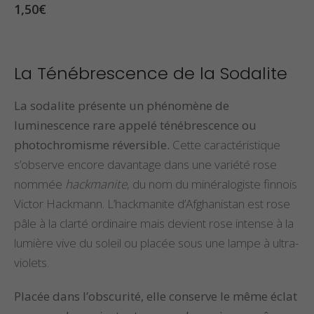
0
sur 5
1,50
€
La Ténébrescence de la Sodalite
La sodalite présente un phénomène de
luminescence rare appelé ténébrescence ou
photochromisme réversible.
Cette caractéristique
s’observe encore davantage dans une variété rose
nommée
hackmanite
, du nom du minéralogiste finnois
Victor Hackmann. L’hackmanite d’Afghanistan est rose
pâle à la clarté ordinaire mais devient rose intense à la
lumière vive du soleil ou placée sous une lampe à ultra-
violets.
Placée dans l’obscurité, elle conserve le même éclat