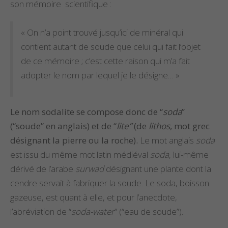
son mémoire scientifique :
« On n’a point trouvé jusqu’ici de minéral qui
contient autant de soude que celui qui fait l’objet
de ce mémoire ; c’est cette raison qui m’a fait
adopter le nom par lequel je le désigne… »
Le nom sodalite se compose donc de “
soda
”
(“soude” en anglais) et de “
lite”
(de
lithos
, mot grec
désignant la pierre ou la roche).
Le mot anglais
soda
est issu du même mot latin médiéval
soda
, lui-même
dérivé de l’arabe
surwad
désignant une plante dont la
cendre servait à fabriquer la soude. Le soda, boisson
gazeuse, est quant à elle, et pour l’anecdote,
l’abréviation de “
soda-water
” (“eau de soude”).