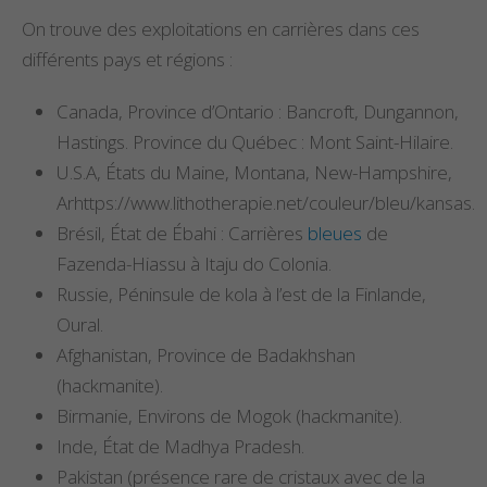
On trouve des exploitations en carrières dans ces
différents pays et régions :
Canada, Province d’Ontario : Bancroft, Dungannon,
Hastings. Province du Québec : Mont Saint-Hilaire.
U.S.A, États du Maine, Montana, New-Hampshire,
Arhttps://www.lithotherapie.net/couleur/bleu/kansas.
Brésil, État de Ébahi : Carrières
bleues
de
Fazenda-Hiassu à Itaju do Colonia.
Russie, Péninsule de kola à l’est de la Finlande,
Oural.
Afghanistan, Province de Badakhshan
(hackmanite).
Birmanie, Environs de Mogok (hackmanite).
Inde, État de Madhya Pradesh.
Pakistan (présence rare de cristaux avec de la