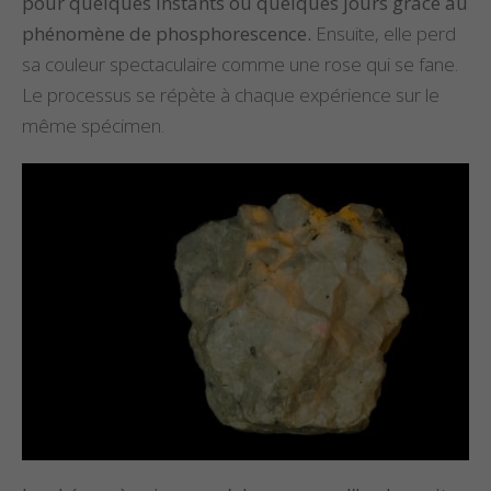
pour quelques instants ou quelques jours grâce au
phénomène de phosphorescence.
Ensuite, elle perd
sa couleur spectaculaire comme une rose qui se fane.
Le processus se répète à chaque expérience sur le
même spécimen.