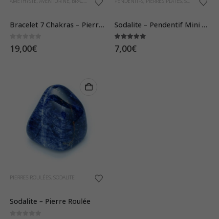
AMÉTHYSTE
,
AVENTURINE
,
BRACELETS
,
CALCÉDOINE
PENDENTIFS
,
CALCITE
,
PIERRES PLATES
,
CORNALINE
,
JASPE ROUGE
,
SODALITE
,
S
Bracelet 7 Chakras – Pierres Boules 6mm
Sodalite – Pendentif Mini Pierre Plate
0
sur 5
5.00
sur 5
19,00
€
7,00
€
PIERRES ROULÉES
,
SODALITE
Sodalite – Pierre Roulée