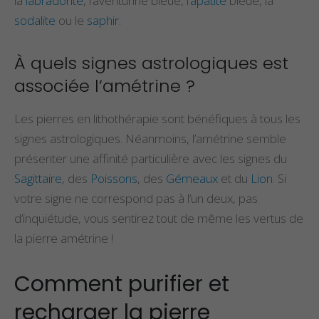
la
labradorite
, l’aventurine bleue, l’
apatite
bleue, la
sodalite
ou le
saphir
.
À quels signes astrologiques est
associée l’amétrine ?
Les pierres en lithothérapie sont bénéfiques à tous les
signes astrologiques. Néanmoins, l’amétrine semble
présenter une affinité particulière avec les signes du
Sagittaire
, des
Poissons
, des
Gémeaux
et du
Lion
. Si
votre signe ne correspond pas à l’un deux, pas
d’inquiétude, vous sentirez tout de même les vertus de
la pierre amétrine !
Comment purifier et
recharger la pierre