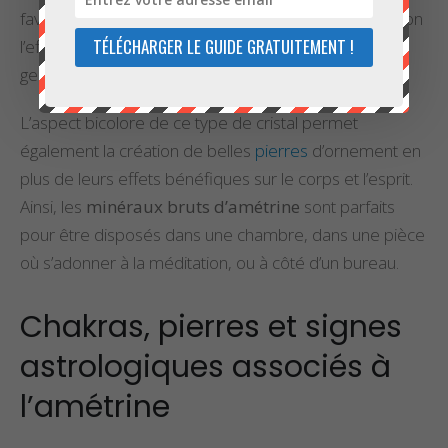
favorables à la diffusion des vertus de l’amétrine. Selon
TÉLÉCHARGER LE GUIDE GRATUITEMENT !
l’effet désiré, leur composition peut contenir d’autres
gemmes, puis être bus ou appliqués sur la peau.
L’aspect bicolore de ce type de cristal permet
également la création de belles
pierres
d’ornement en
plus de leurs effets bénéfiques sur le corps et l’esprit.
Ainsi, les
minéraux bruts d’amétrine
sont parfaits
pour être disposés dans une chambre, dans une pièce
où s’adonner à la méditation, ou à côté d’un bureau.
Chakras, pierres et signes
astrologiques associés à
l’amétrine