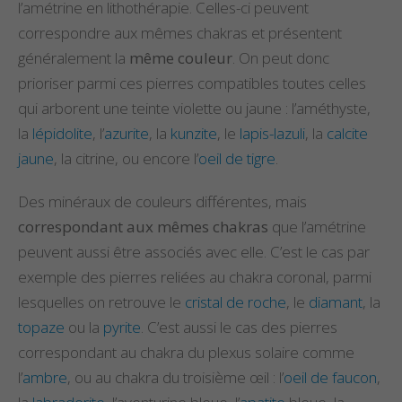
l’amétrine en lithothérapie. Celles-ci peuvent
correspondre aux mêmes chakras et présentent
généralement la
même couleur
. On peut donc
prioriser parmi ces pierres compatibles toutes celles
qui arborent une teinte violette ou jaune : l’améthyste,
la
lépidolite
, l’
azurite
, la
kunzite
, le
lapis-lazuli
, la
calcite
jaune
, la citrine, ou encore l’
oeil de tigre
.
Des minéraux de couleurs différentes, mais
correspondant aux mêmes chakras
que l’amétrine
peuvent aussi être associés avec elle. C’est le cas par
exemple des pierres reliées au chakra coronal, parmi
lesquelles on retrouve le
cristal de roche
, le
diamant
, la
topaze
ou la
pyrite
. C’est aussi le cas des pierres
correspondant au chakra du plexus solaire comme
l’
ambre
, ou au chakra du troisième œil : l’
oeil de faucon
,