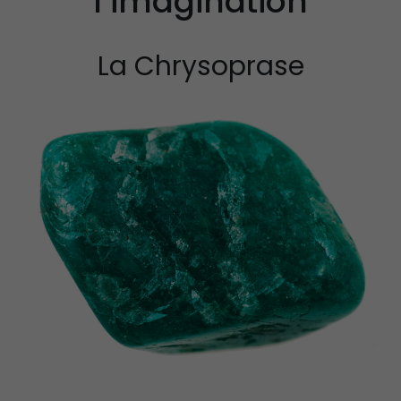
l’imagination
Propriétés et Vertus
Propriétés et vertu
de la Pierre Épidote
du spinelle
La Chrysoprase
Propriétés et Vertus
Propriétés et vertu
du Larimar
de la staurolite