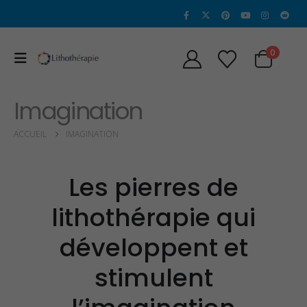
0
Imagination
ACCUEIL
IMAGINATION
Les pierres de
lithothérapie qui
développent et
stimulent
Propriétés et Vertus
Propriétés et vertu
de la Sugilite
de l’héliodore