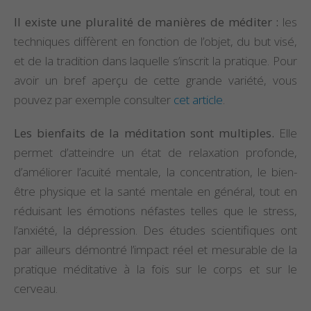
Il existe une pluralité de manières de méditer :
les
Propriétés et Vertus
Propriétés et vertu
techniques diffèrent en fonction de l’objet, du but visé,
de la Pierre Épidote
du spinelle
et de la tradition dans laquelle s’inscrit la pratique. Pour
avoir un bref aperçu de cette grande variété, vous
Propriétés et Vertus
Propriétés et vertu
pouvez par exemple consulter
du Larimar
cet article
de la staurolite
.
Les bienfaits de la méditation sont multiples.
Elle
permet d’atteindre un état de relaxation profonde,
d’améliorer l’acuité mentale, la concentration, le bien-
être physique et la santé mentale en général, tout en
réduisant les émotions néfastes telles que le stress,
l’anxiété, la dépression. Des études scientifiques ont
par ailleurs démontré l’impact réel et mesurable de la
pratique méditative à la fois sur le corps et sur le
cerveau.