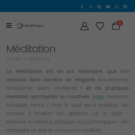
0
Méditation
ACCUEIL
MÉDITATION
La méditation est un art millénaire, que l’on
retrouve dans nombre de religions
(bouddhisme,
hindouisme, islam, chrétienté…)
et de pratiques
mentales, spirituelles ou curatives
(
yoga
, médecine
holistique, tantra…). Pour le sujet qui la pratique, elle
consiste à focaliser son attention sur un objet –
extérieur ou intérieur, physique ou psychologique – afin
Propriétés et Vertus
Propriétés et vertu
de la Sugilite
de l’héliodore
d’atteindre un état de conscience modifiée.