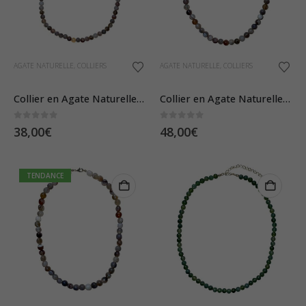
AGATE NATURELLE
,
COLLIERS
AGATE NATURELLE
,
COLLIERS
Collier en Agate Naturelle – Pierres Boules 6mm
Collier en Agate Naturelle – Pierres Boules 8mm
0
sur 5
0
sur 5
38,00
€
48,00
€
TENDANCE