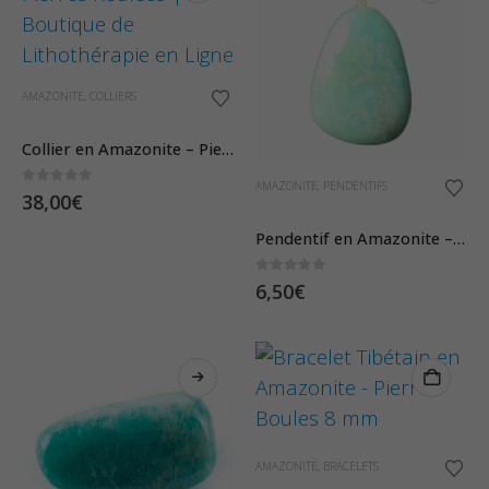
AMAZONITE
,
COLLIERS
Collier en Amazonite – Pierres Roulées
AMAZONITE
,
PENDENTIFS
0
sur 5
38,00
€
Pendentif en Amazonite – Pierre Roulée
0
sur 5
6,50
€
AMAZONITE
,
BRACELETS