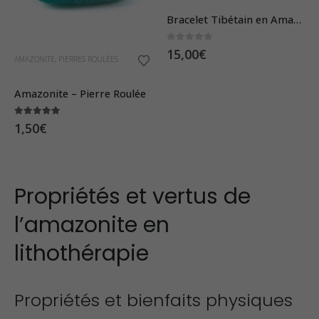
Bracelet Tibétain en Amazonite – Pierres Boules 8 mm
Ce
0
sur 5
15,00
€
AMAZONITE
,
PIERRES ROULÉES
produit
a
Amazonite – Pierre Roulée
plusieurs
5.00
sur 5
1,50
€
variations.
Les
options
Propriétés et vertus de
peuvent
être
l’amazonite en
choisies
lithothérapie
sur
la
page
Propriétés et bienfaits physiques
du