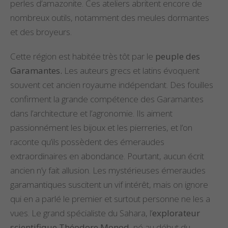
perles d’amazonite. Ces ateliers abritent encore de
nombreux outils, notamment des meules dormantes
et des broyeurs.
Cette région est habitée très tôt par le
peuple des
Garamantes.
Les auteurs grecs et latins évoquent
souvent cet ancien royaume indépendant. Des fouilles
confirment la grande compétence des Garamantes
dans l’architecture et l’agronomie. Ils aiment
passionnément les bijoux et les pierreries, et l’on
raconte qu’ils possèdent des émeraudes
extraordinaires en abondance. Pourtant, aucun écrit
ancien n’y fait allusion. Les mystérieuses émeraudes
garamantiques suscitent un vif intérêt, mais on ignore
qui en a parlé le premier et surtout personne ne les a
vues. Le grand spécialiste du Sahara, l’
explorateur
scientifique Théodore Monod
, né au début du