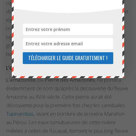
(spath vert). Il en existerait trois sortes : la première
d’un beau vert vif, la deuxième d’une teinte plus pâle et
légèrement aventurinée (pailletée), et une autre de
moindre intérêt. Les plus avenantes deviennent des
bijoux ou divers objets décoratifs, éventuellement
gravés, comme des tabatières, des vases, des
bonbonnières, etc.
TÉLÉCHARGER LE GUIDE GRATUITEMENT !
L’amazonite et l’Amérique
L’amazonite
, ou
Pierre des Amazones
, ne portera
évidemment ce nom qu’après la découverte du fleuve
Amazone au XVIè siècle. Cette pierre aurait été
découverte pour la première fois chez les cannibales
Tupinambas
, vivant en bordure de la rivière Marañon
au Pérou. Les eaux tumultueuses de cette rivière
mêlées à celles de l’Ucayali, forment le plus long fleuve