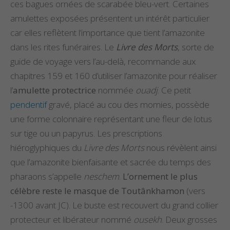
ces bagues ornées de scarabée bleu-vert. Certaines
amulettes exposées présentent un intérêt particulier
car elles reflètent l’importance que tient l’amazonite
dans les rites funéraires. Le
Livre des Morts
, sorte de
guide de voyage vers l’au-delà, recommande aux
chapitres 159 et 160 d’utiliser l’amazonite pour réaliser
l’
amulette protectrice
nommée
ouadj
. Ce petit
pendentif
gravé, placé au cou des momies, possède
une forme colonnaire représentant une fleur de lotus
sur tige ou un papyrus. Les prescriptions
hiéroglyphiques du
Livre des Morts
nous révèlent ainsi
que l’amazonite bienfaisante et sacrée du temps des
pharaons s’appelle
neschem
.
L’ornement le plus
célèbre reste le masque de Toutânkhamon
(vers
-1300 avant JC). Le buste est recouvert du grand collier
protecteur et libérateur nommé
ousekh
. Deux grosses