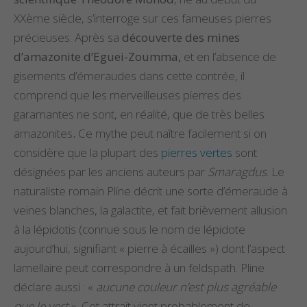
XXème siècle, s’interroge sur ces fameuses pierres
précieuses. Après sa
découverte des mines
d’amazonite d’Eguei-Zoumma,
et en l’absence de
gisements d’émeraudes dans cette contrée, il
comprend que les merveilleuses pierres des
garamantes ne sont, en réalité, que de très belles
amazonites
.
Ce mythe peut naître facilement si on
considère que la plupart des
pierres vertes
sont
désignées par les anciens auteurs par
Smaragdus
. Le
naturaliste romain Pline décrit une sorte d’émeraude à
veines blanches, la galactite, et fait brièvement allusion
à la lépidotis (connue sous le nom de lépidote
aujourd’hui, signifiant « pierre à écailles ») dont l’aspect
lamellaire peut correspondre à un feldspath. Pline
déclare aussi : «
aucune couleur n’est plus agréable
que le vert
». Cet attrait vient probablement de