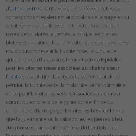
d’
autres pierres
. Parmi elles, on préfèrera celles qui
correspondent également aux chakra de la gorge et du
cœur. Celles-ci réunissent les minéraux de couleur
roses, verts, dorés, argentés, ainsi que les pierres
bleues et turquoise. Pour n’en citer que quelques unes,
nous pouvons retenir la fluorite rose, la kunzite, le
quartz rose, la rhodochrosite ou encore la lépidolite
pour les
pierres roses associées au chakra cœur
;
l’
apatite
, l’aventurine, la chrysoprase, l’émeraude, le
péridot, la fluorite verte, la malachite, ou la tourmaline
verte pour les
pierres vertes associées au chakra
cœur ;
ou encore la belle pyrite dorée. En ce qui
concerne le chakra gorge, les
pierres bleu ciel
telles
que l’aigue-marine ou la calcédoine, les pierres
bleu
turquoise
comme l’amazonite ou la turquoise, ou
l’hématite,
argentée
, peuvent permettre l’amplification