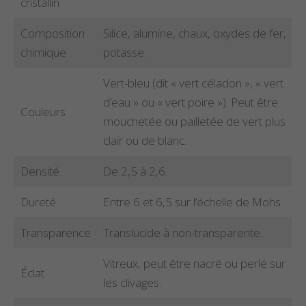
cristallin
Composition
Silice, alumine, chaux, oxydes de fer,
chimique
potasse.
Vert-bleu (dit « vert céladon », « vert
d’eau » ou « vert poire »). Peut être
Couleurs
mouchetée ou pailletée de vert plus
clair ou de blanc.
Densité
De 2,5 à 2,6.
Dureté
Entre 6 et 6,5 sur l’échelle de Mohs.
Transparence
Translucide à non-transparente.
Vitreux, peut être nacré ou perlé sur
Éclat
les clivages.