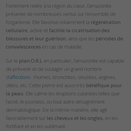
produit
Fortement reliée à la région du cœur, l’amazonite
présente de nombreuses vertus sur l’ensemble de
l’organisme. Elle favorise notamment la
régénération
cellulaire
, active et
facilite la cicatrisation des
blessures et leur guérison
, ainsi que les
périodes de
convalescences
en cas de maladie.
Sur le
plan O.R.L
en particulier, l’amazonite est capable
de prévenir et de soulager un grand nombre
d’
affections
: rhumes, bronchites, sinusites, angines,
otites, etc. Cette pierre est aussi très
bénéfique pour
la peau
. Elle calme les éruptions cutanées telles que
l’acné, le psoriasis, ou tout autre désagrément
dermatologique. De la même manière, elle agit
favorablement sur
les cheveux et les ongles
, en les
fortifiant et en les sublimant.