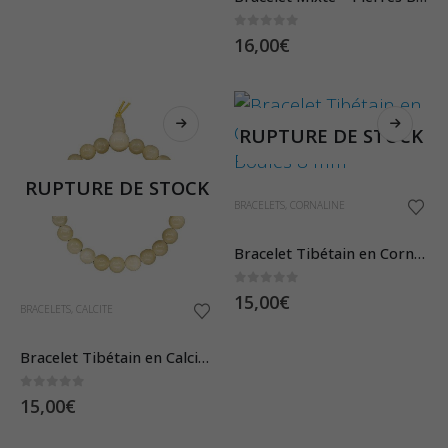
0
sur 5
16,00
€
RUPTURE DE STOCK
RUPTURE DE STOCK
BRACELETS
,
CORNALINE
Bracelet Tibétain en Cornaline – Pierres Boules 8 mm
0
sur 5
15,00
€
BRACELETS
,
CALCITE
Bracelet Tibétain en Calcite Orange – Pierres Boules 8 mm
0
sur 5
15,00
€