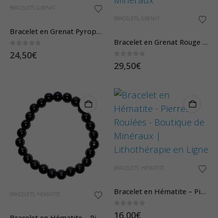
BRACELETS
,
GRENAT
BRACELETS
,
GRENAT
Bracelet en Grenat Pyrope Pierres Boules 6mm
Bracelet en Grenat Rouge – Pierres Boules 8mm
0
sur 5
24,50
€
0
sur 5
29,50
€
BRACELETS
,
HÉMATITE
Bracelet en Hématite – Pierres Roulées
BRACELETS
,
HÉMATITE
0
sur 5
16,00
€
Bracelet en Hématite – Pierres Boules 8mm