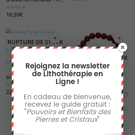
0
sur 5
16,50
€
RUPTURE DE STOCK
RUPTURE DE STOCK
BRACELETS
,
JASPE ORBICULAIRE
Rejoignez la newsletter
de Lithothérapie en
Bracelet en Jaspe Orbiculaire – Pierres Roulées
Ligne !
0
sur 5
22,00
€
En cadeau de bienvenue,
BRACELETS
,
JASPE ROUGE
recevez le guide gratuit :
Bracelet en Jaspe Rouge – Pierres Boules 8mm
"
Pouvoirs et Bienfaits des
Pierres et Cristaux
"
0
sur 5
15,00
€