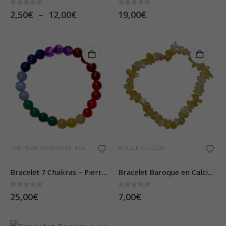
plusieurs
Très belle pierre, autant
Magnifique pierre, je suis
0
sur 5
0
sur 5
Plage
2,50
€
–
12,00
€
19,00
€
variations.
de
soleil levant que couchant,
très contente de ma
Les
prix :
selon l’humeur. Et excellent
commande que j’ai reçue
2,50€
options
à
service, j’ai reçu le paquet
très rapidement. Boutique
peuvent
12,00€
plus tôt que prévu, joliment
sérieuse et communicante
être
emballé, vraiment bien.
A recommander ! Merci,
choisies
J’espère que cette pierre
Merci, Merci !
sur
vous apportera tout le
la
réconfort !
page
du
AMÉTHYSTE
,
AVENTURINE
,
BRACELETS
,
CALCÉDOINE
BRACELETS
,
CALCITE
,
CALCITE
,
CORNALINE
,
JASPE ROUGE
,
S
produit
Bracelet 7 Chakras – Pierres Boules 8mm
Bracelet Baroque en Calcite Orange
0
sur 5
0
sur 5
25,00
€
7,00
€