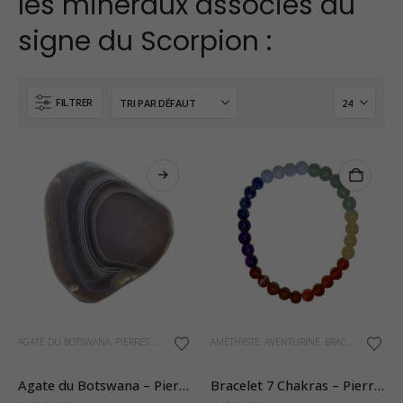
les minéraux associés au
Opale Boulder d'Australie - Pierre plate - 8 g (Pièce n°420)
signe du Scorpion :
0
sur 5
23,00
€
FILTRER
Oeil-de-Faucon - Bracelet Pierres Roulées
0
sur 5
19,80
€
Améthyste du Puy de Dôme - Pierre Plate
ge
0
sur 5
6,90
€
 :
Ce
80€
AGATE DU BOTSWANA
,
PIERRES PLATES
AMÉTHYSTE
,
AVENTURINE
,
BRACELETS
,
CALCÉ
Nathalie
produit
Isabelle Thiree
Favareille
Cliente
a
Cliente
Agate du Botswana – Pierre Plate
Bracelet 7 Chakras – Pierres Boules 6mm
40€