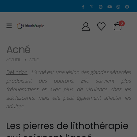
0
Acné
ACCUEIL
ACNÉ
Définition
:
L’acné est une lésion des glandes sébacées
produisant des boutons. Elle survient plus
fréquemment et avec plus de virulence chez les
adolescents, mais elle peut également affecter les
adultes.
Les pierres de lithothérapie
Propriétés et Vertus
Propriétés et vertu
de la Sugilite
de l’héliodore