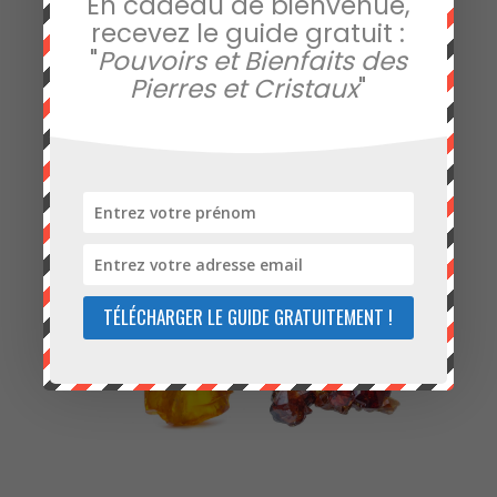
En cadeau de bienvenue,
recevez le guide gratuit :
Cliquez sur les pierres
"
Pouvoirs et Bienfaits des
contre l’acné de votre
Pierres et Cristaux
"
choix
TÉLÉCHARGER LE GUIDE GRATUITEMENT !