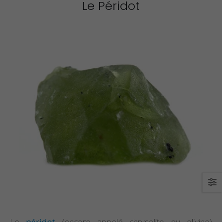
Le Péridot
Le
péridot
(encore appelé chrysolite ou olivine)