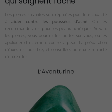
qui soignent l’acné
Propriétés et Vertus
Propriétés et vertu
Les pierres suivantes sont réputées pour leur capacité
de la Pierre Épidote
du spinelle
à
aider contre les poussées d’acné
. On les
recommande ainsi pour les peaux acnéiques. Suivant
Propriétés et Vertus
Propriétés et vertu
les pierres, vous pourrez les porter sur vous, ou les
du Larimar
de la staurolite
appliquer directement contre la peau. La préparation
d’élixirs est possible, et conseillée, pour une majorité
d’entre elles.
L’Aventurine