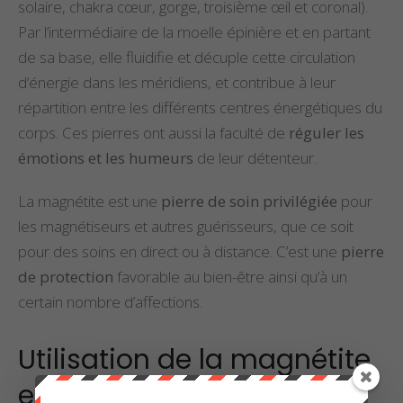
solaire, chakra cœur, gorge, troisième œil et coronal).
Par l’intermédiaire de la moelle épinière et en partant
de sa base, elle fluidifie et décuple cette circulation
d’énergie dans les méridiens, et contribue à leur
répartition entre les différents centres énergétiques du
corps. Ces pierres ont aussi la faculté de
réguler les
émotions et les humeurs
de leur détenteur.
La magnétite est une
pierre de soin privilégiée
pour
les magnétiseurs et autres guérisseurs, que ce soit
pour des soins en direct ou à distance. C’est une
pierre
de protection
favorable au bien-être ainsi qu’à un
certain nombre d’affections.
Utilisation de la magnétite
en lithothérapie