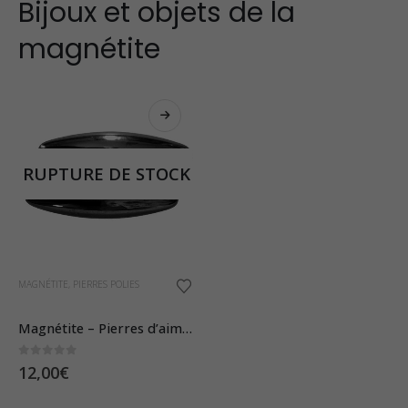
Bijoux et objets de la
magnétite
RUPTURE DE STOCK
MAGNÉTITE
,
PIERRES POLIES
Magnétite – Pierres d’aimant ou “Power Magnets”
0
sur 5
12,00
€