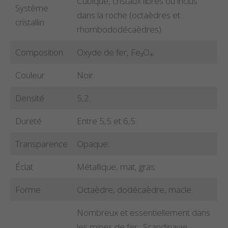
Cubique, cristaux libres ou inclus
Système
dans la roche (octaèdres et
cristallin
rhombododécaèdres).
Composition
Oxyde de fer, Fe₃O₄.
Couleur
Noir.
Densité
5,2.
Dureté
Entre 5,5 et 6,5.
Transparence
Opaque.
Éclat
Métallique, mat, gras.
Forme
Octaèdre, dodécaèdre, macle.
Nombreux et essentiellement dans
les mines de fer : Scandinavie,