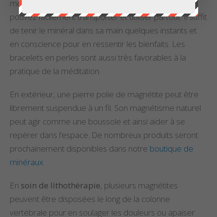
même pour les pierres polies ou roulées, que vous
pouvez facilement transporter et utiliser partout. Il suffit
de tenir le minéral dans sa main quelques instants et
en conscience pour en ressentir les bienfaits. Les
bracelets en perles sont aussi très favorables à la
pratique de la méditation.
En extérieur, une
pierre polie de magnétite peut être
librement suspendue à un fil. Son magnétisme naturel
peut agir comme une boussole et ainsi aider à se
repérer dans l’espace. De nombreux produits seront
prochainement disponibles dans notre
boutique de
minéraux
.
En
soin de lithothérapie
, plusieurs magnétites
peuvent être disposées le long de la colonne
vertébrale pour en soulager les douleurs ou apaiser