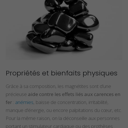
Propriétés et bienfaits physiques
Grâce à sa composition, les magnétites sont d’une
précieuse
aide contre les effets liés aux carences en
fer
:
anémies
, baisse de concentration, irritabilité,
manque d’énergie, ou encore palpitations du cœur, etc.
Pour la même raison, on la déconseille aux personnes
portant un stimulateur cardiaque ou des prothèses