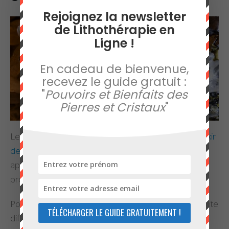
Rejoignez la newsletter
de Lithothérapie en
Ligne !
En cadeau de bienvenue,
recevez le guide gratuit :
"
Pouvoirs et Bienfaits des
Pierres et Cristaux
"
Les cristaux de magnétite peuvent être utilisés en
élixir
de pierre
à forte dilution. Ils pourront alors être
appliqués directement sur la peau, ou ingérés pour
prodiguer du bien-être.
Portée en bijoux (bracelet, pendentif, etc.), la magnétite
TÉLÉCHARGER LE GUIDE GRATUITEMENT !
diffuse ses énergies à celui qui la détient. Il en va de