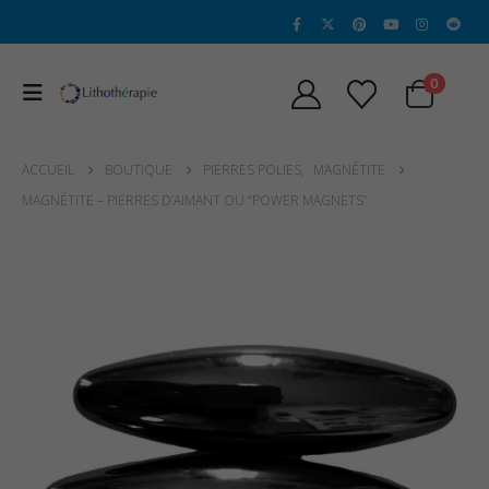
0
ACCUEIL
BOUTIQUE
PIERRES POLIES
,
MAGNÉTITE
MAGNÉTITE – PIERRES D’AIMANT OU “POWER MAGNETS”