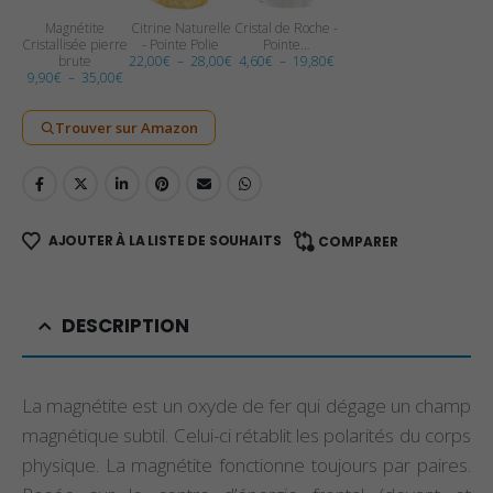
Magnétite
Citrine Naturelle
Cristal de Roche -
Cristallisée pierre
- Pointe Polie
Pointe…
Plage
Plage
brute
22,00
€
–
28,00
€
4,60
€
–
19,80
€
Plage
de
de
9,90
€
–
35,00
€
de
prix :
prix :
prix :
22,00€
4,60€
9,90€
à
à
Trouver sur Amazon
à
28,00€
19,80€
35,00€
AJOUTER À LA LISTE DE SOUHAITS
COMPARER
DESCRIPTION
La magnétite est un oxyde de fer qui dégage un champ
magnétique subtil.
Celui-ci rétablit les polarités du corps
physique. La magnétite fonctionne toujours par paires.