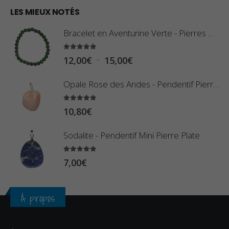
€
0
LES MIEUX NOTÉS
à
,
2
Bracelet en Aventurine Verte - Pierres Boules
8
,
0
5.00
sur 5
9
P
–
12,00
€
15,00
€
€
0
l
à
Opale Rose des Andes - Pendentif Pierre Roulée
€
a
2
g
5.00
sur 5
3
10,80
€
e
,
d
Sodalite - Pendentif Mini Pierre Plate
4
e
0
p
5.00
sur 5
7,00
€
€
r
i
À propos
x