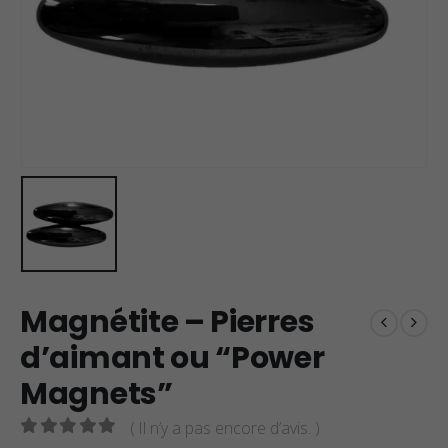
Magnétite – Pierres
d’aimant ou “Power
Magnets”
( Il n’y a pas encore d’avis. )