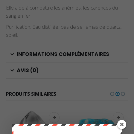
Elle aide à combattre les anémies, les carences du
sang en fer.
Purification: Eau distillée, pas de sel, amas de quartz,
soleil.
INFORMATIONS COMPLÉMENTAIRES
AVIS (0)
PRODUITS SIMILAIRES