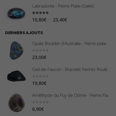
l
Labradorite - Pierre Plate (Galet)
a
g
5.00
sur 5
P
–
10,80
€
23,40
€
e
l
d
DERNIERS AJOUTS
a
e
g
Opale Boulder d'Australie - Pierre plate - 8 g (Pièce n°420)
p
e
r
d
0
sur 5
23,00
€
i
e
x
Oeil-de-Faucon - Bracelet Pierres Roulées
p
r
:
0
sur 5
19,80
€
i
0
x
,
Améthyste du Puy de Dôme - Pierre Plate
8
:
0
sur 5
6,90
€
0
1