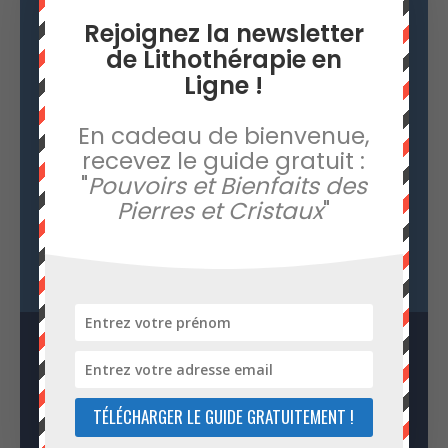
Rejoignez la newsletter
de Lithothérapie en
Ligne !
Rejoignez la newsletter
En cadeau de bienvenue,
Lithothérapie en Ligne
recevez le guide gratuit :
"
Pouvoirs et Bienfaits des
Cet article vous a plu ? Rejoignez notre
Pierres et Cristaux
"
newsletter et recevez en cadeau le guide
d'introduction à la lithothérapie : "
Pouvoirs et
bienfaits des pierres et cristaux
".
TÉLÉCHARGER LE GUIDE GRATUITEMENT !