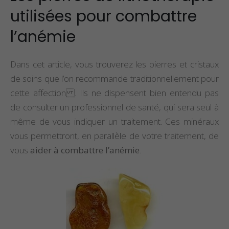
utilisées pour combattre
Propriétés et Vertus
Propriétés et ve
l’anémie
de la Pierre Épidote
du spinelle
Propriétés et Vertus
Propriétés et ve
Dans cet article, vous trouverez les pierres et cristaux
du Larimar
de la staurolite
de soins que l’on recommande traditionnellement pour
cette affection . Ils ne dispensent bien entendu pas
de consulter un professionnel de santé, qui sera seul à
même de vous indiquer un traitement. Ces minéraux
vous permettront, en parallèle de votre traitement, de
vous
aider à combattre l’anémie
.