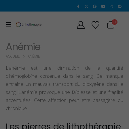
0
Anémie
ACCUEIL
ANÉMIE
L’anémie est une diminution de la quantité
d’hémoglobine contenue dans le sang. Ce manque
entraîne un mauvais transport du dioxygène dans le
sang. L’anémie provoque une faiblesse et une fragilité
accentuées. Cette affection peut être passagère ou
chronique.
Propriétés et Vertus
Propriétés et ve
de la Sugilite
de l’héliodore
Les pierres de lithothérapie