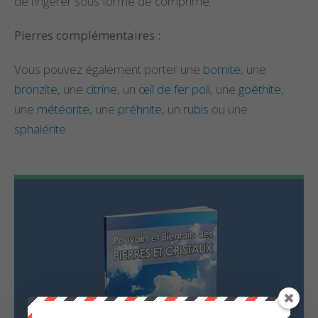
de l’ingérer sous forme de comprimé.
Pierres complémentaires :
Vous pouvez également porter une
bornite
, une
bronzite
, une
citrine
, un
œil de fer poli
, une
goéthite
,
une
météorite
, une
préhnite
, un
rubis
ou une
sphalérite
.