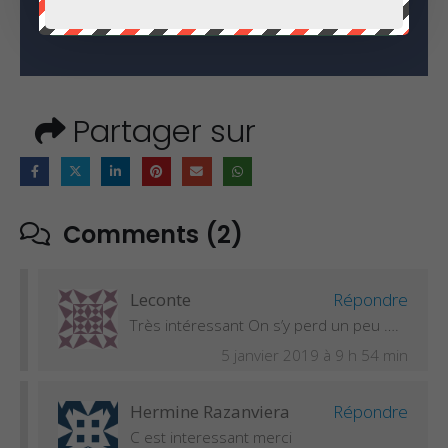
RECEVOIR LE GUIDE GRATUIT !
Partager sur
Comments (2)
Leconte
Répondre
Très intéressant On s’y perd un peu ….
5 janvier 2019 à 9 h 54 min
Hermine Razanviera
Répondre
C est interessant merci