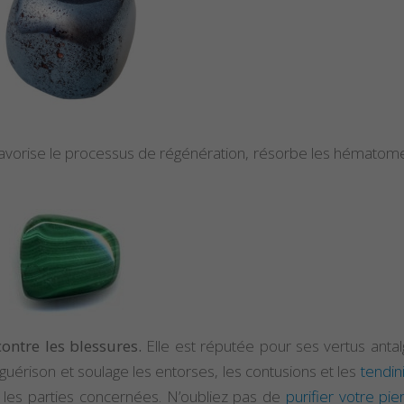
, favorise le processus de régénération, résorbe les hématom
 et vertus
Propriétés et Vertus
Proprié
drite
de la Sugilite
de l’hé
 et vertus
Propriétés et Vertus
Proprié
tine
de la Pierre Épidote
du spin
ontre les blessures.
Elle est réputée pour ses vertus antal
 et Vertus
Propriétés et Vertus
Proprié
e
du Larimar
de la s
-guérison et soulage les entorses, les contusions et les
tendin
r les parties concernées. N’oubliez pas de
purifier votre pie