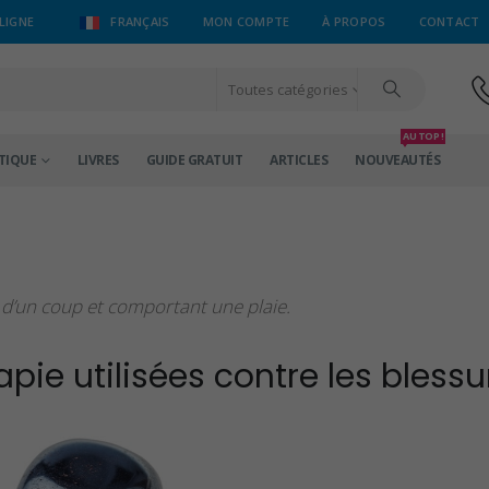
LIGNE
FRANÇAIS
MON COMPTE
À PROPOS
CONTACT
Toutes catégories
AU TOP !
TIQUE
LIVRES
GUIDE GRATUIT
ARTICLES
NOUVEAUTÉS
 d’un coup et comportant une plaie.
apie utilisées contre les blessu