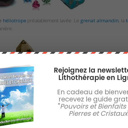
ne
héliotrope
préalablement lavée. Le
grenat almandin
, la
nière.
Rejoignez la newslett
Lithothérapie en Lig
En cadeau de bienve
recevez le guide gratu
 utiliser un
élixir de
quartz rutile
.
"
Pouvoirs et Bienfaits
Pierres et Cristaux
la pierre de votre choix