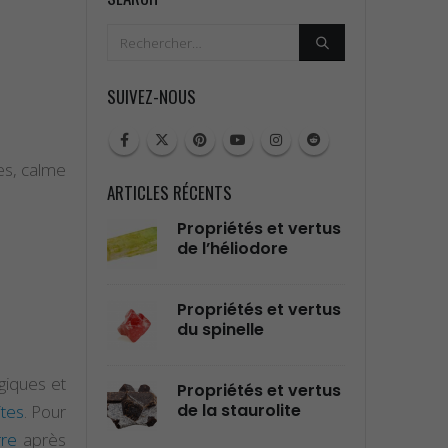
SUIVEZ-NOUS
es, calme
ARTICLES RÉCENTS
tés et vertus
Propriétés et vertus
Prop
liodore
de l’alexandrite
de l
tés et vertus
Propriétés et vertus
Prop
elle
de la célestine
de l
giques et
tés et vertus
Propriétés et Vertus
Prop
taurolite
de la Pierre
du 
ites
. Pour
Amétrine
rre
après