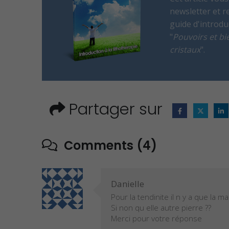
newsletter et r
guide d'introduc
"
Pouvoirs et bie
cristaux
".
Partager sur
Comments (4)
Danielle
Pour la tendinite il n y a que la ma
Si non qu elle autre pierre ??
Merci pour votre réponse