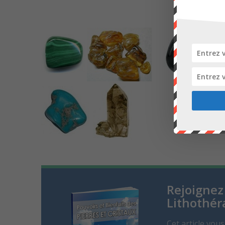
Rejoignez
Lithothér
Cet article vou