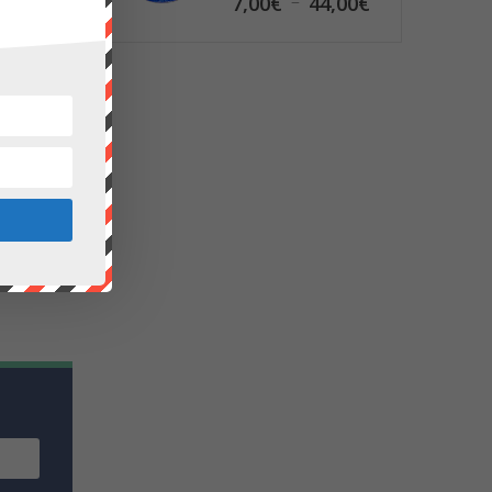
5.00
sur 5
Plage
–
7,00
€
44,00
€
de
prix :
7,00€
à
44,00€