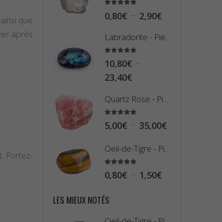
5.00
sur 5
Plage
–
 ainsi que
0,80
€
2,90
€
de
yer après
Labradorite - Pierre Plate (Galet)
prix :
0,80€
5.00
sur 5
–
10,80
€
à
Plage
23,40
€
2,90€
de
Quartz Rose - Pierre Brute
prix :
10,80€
5.00
sur 5
Plage
–
5,00
€
35,00
€
à
de
23,40€
Oeil-de-Tigre - Pierre Roulée
t. Portez-
prix :
5,00€
5.00
sur 5
Plage
–
0,80
€
1,50
€
à
de
35,00€
LES MIEUX NOTÉS
prix :
0,80€