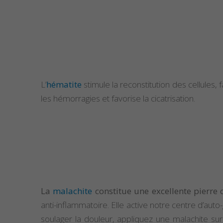
L’
hématite
stimule la reconstitution des cellules
les hémorragies et favorise la cicatrisation.
Propriétés
de l’alexan
Propriétés
de la céles
La
malachite
constitue une excellente pierre c
Propriétés
de la Pierr
anti-inflammatoire. Elle active notre centre d’auto
Amétrine
soulager la douleur, appliquez une malachite su