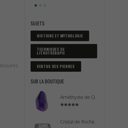
SUJETS
HISTOIRE ET MYTHOLOGIE
TECHNIQUES DE
LITHOTHÉRAPIE
lessures,
VERTUS DES PIERRES
SUR LA BOUTIQUE
Améthyste de Qualité Extra - Pierre Roulée
5.00
sur 5
Cristal de Roche Madagascar Fragment de Pierre Brute