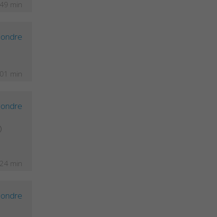
 49 min
ondre
 01 min
ondre
)
 24 min
ondre