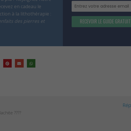
ecevez en cadeau le
tion à la lithothérapie :
nfaits des pierres et
RECEVOIR LE GUIDE GRATUIT
Rép
lachite ????