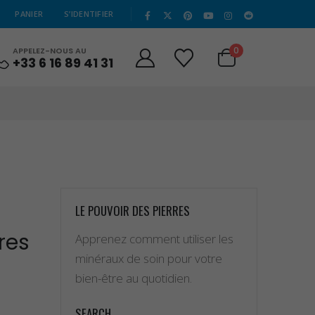
|
PANIER
S’IDENTIFIER
0
APPELEZ-NOUS AU
+33 6 16 89 41 31
LE POUVOIR DES PIERRES
res
Apprenez comment utiliser les
minéraux de soin pour votre
bien-être au quotidien.
SEARCH