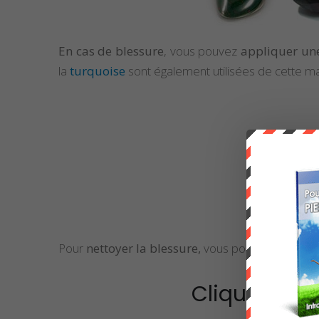
En cas de blessure
, vous pouvez
appliquer u
la
turquoise
sont également utilisées de cette ma
Pour
nettoyer la blessure,
vous pouvez également
Cliquez sur 