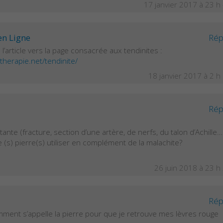
17 janvier 2017 à 23 h
en Ligne
Rép
s l’article vers la page consacrée aux tendinites :
therapie.net/tendinite/
18 janvier 2017 à 2 h
Rép
nte (fracture, section d’une artère, de nerfs, du talon d’Achille…
e (s) pierre(s) utiliser en complément de la malachite?
26 juin 2018 à 23 h
Rép
omment s’appelle la pierre pour que je retrouve mes lèvres rouge