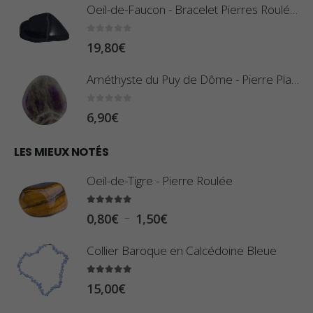
Oeil-de-Faucon - Bracelet Pierres Roulées
p
r
:
0
sur 5
19,80
€
i
0
x
,
Améthyste du Puy de Dôme - Pierre Plate
8
:
0
sur 5
6,90
€
0
1
€
0
LES MIEUX NOTÉS
à
,
2
Oeil-de-Tigre - Pierre Roulée
8
,
0
5.00
sur 5
9
P
–
0,80
€
1,50
€
€
0
l
à
Collier Baroque en Calcédoine Bleue
€
a
2
g
5.00
sur 5
3
15,00
€
e
,