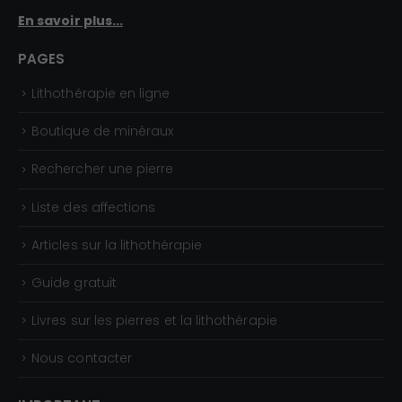
5
,
En savoir plus...
0
5
€
0
PAGES
€
Lithothérapie en ligne
à
2
Boutique de minéraux
,
Rechercher une pierre
3
0
Liste des affections
€
Articles sur la lithothérapie
Guide gratuit
Livres sur les pierres et la lithothérapie
Nous contacter