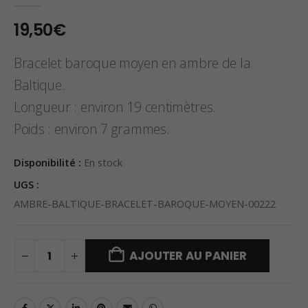
0
sur 5
19,50
€
Bracelet baroque moyen en ambre de la
Baltique.
Longueur : environ 19 centimètres.
Poids : environ 7 grammes.
Disponibilité :
En stock
UGS :
AMBRE-BALTIQUE-BRACELET-BAROQUE-MOYEN-00222
AJOUTER AU PANIER