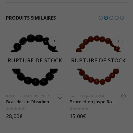
PRODUITS SIMILAIRES
RUPTURE DE STOCK
RUPTURE DE STOCK
BRACELETS
,
OBSIDIENNE OEIL CÉLESTE
BRACELETS
,
JASPE ROUGE
Bracelet en Obsidienne Oeil Céleste – Pierres Roulées
Bracelet en Jaspe Rouge – Pierres Boules 8mm
0
sur 5
0
sur 5
28,00
€
15,00
€