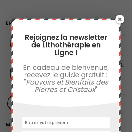
EN VEDETTE
Collier en Agate Naturelle - Pierres Roulées
Rejoignez la newsletter
de Lithothérapie en
0
sur 5
42,00
€
Ligne !
Collier en Agate Naturelle - Pierres Boules 8mm
En cadeau de bienvenue,
recevez le guide gratuit :
0
sur 5
48,00
€
"
Pouvoirs et Bienfaits des
Pierres et Cristaux
"
Collier en Jaspe Orbiculaire - Pierres Roulées
0
sur 5
45,00
€
MEILLEURES VENTES