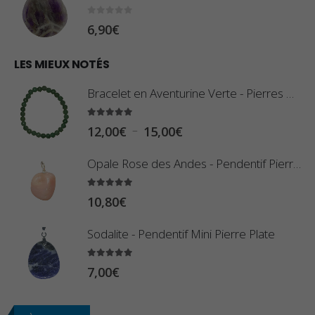
8
:
0
sur 5
6,90
€
0
1
€
0
LES MIEUX NOTÉS
à
,
2
Bracelet en Aventurine Verte - Pierres Boules
8
,
0
5.00
sur 5
9
P
–
12,00
€
15,00
€
€
0
l
à
Opale Rose des Andes - Pendentif Pierre Roulée
€
a
2
g
5.00
sur 5
3
10,80
€
e
,
d
Sodalite - Pendentif Mini Pierre Plate
4
e
0
p
5.00
sur 5
7,00
€
€
r
i