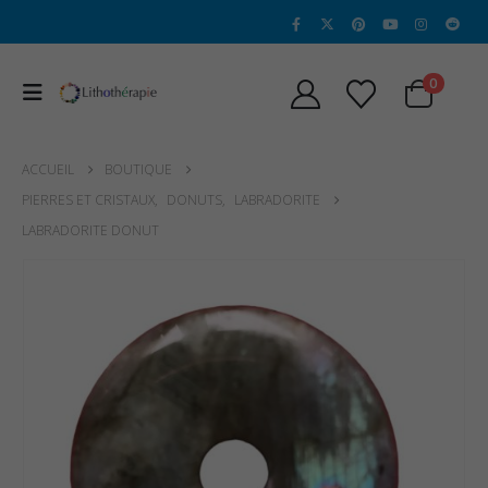
0
ACCUEIL
BOUTIQUE
PIERRES ET CRISTAUX
,
DONUTS
,
LABRADORITE
LABRADORITE DONUT