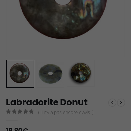
Labradorite Donut
( Il n’y a pas encore d’avis. )
0
sur 5
19,80
€