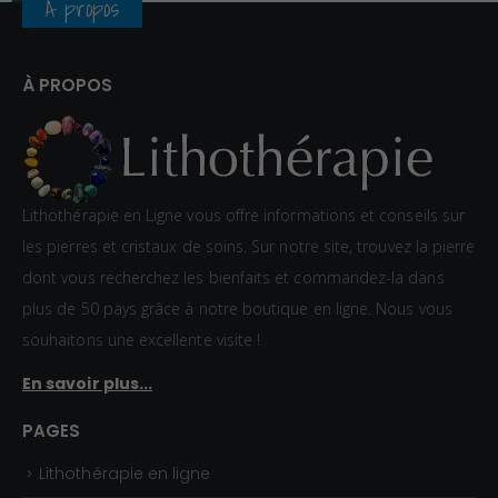
À propos
x
:
À PROPOS
1
2
,
0
Lithothérapie en Ligne vous offre informations et conseils sur
0
les pierres et cristaux de soins. Sur notre site, trouvez la pierre
€
dont vous recherchez les bienfaits et commandez-la dans
à
plus de 50 pays grâce à notre boutique en ligne. Nous vous
1
souhaitons une excellente visite !
5
En savoir plus...
,
0
PAGES
0
Lithothérapie en ligne
€