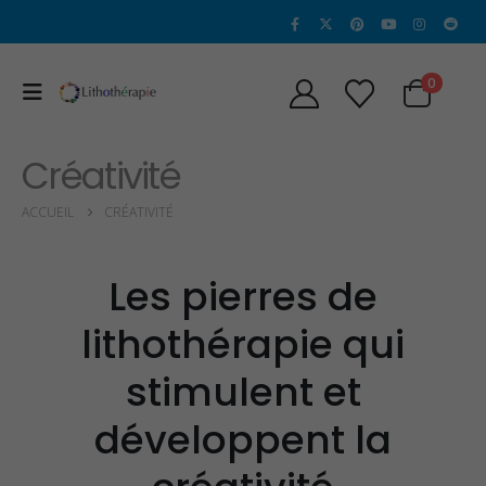
0
Créativité
ACCUEIL
CRÉATIVITÉ
Les pierres de
lithothérapie qui
stimulent et
développent la
Propriétés et Vertus
Propriétés et vertu
de la Sugilite
de l’héliodore