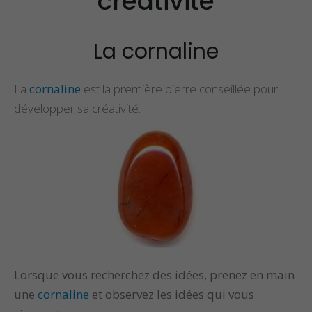
créativité
Propriétés et Vertus
Propriétés et vertu
de la Pierre Épidote
du spinelle
La cornaline
Propriétés et Vertus
Propriétés et vertu
La
cornaline
est la première pierre conseillée pour
du Larimar
de la staurolite
développer sa créativité.
Lorsque vous recherchez des idées, prenez en main
une
cornaline
et observez les idées qui vous