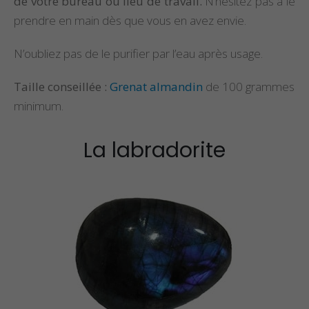
de votre bureau ou lieu de travail.
N’hésitez pas à le
prendre en main dès que vous en avez envie.
N’oubliez pas de le purifier par l’eau après usage.
Taille conseillée :
Grenat almandin
de 100 grammes
minimum.
La labradorite