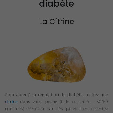
diabète
Propriétés et Vertus
Propriétés et vertu
de la Pierre Épidote
du spinelle
La Citrine
Propriétés et Vertus
Propriétés et vertu
du Larimar
de la staurolite
Pour aider à la régulation du diabète, mettez une
citrine
dans votre poche
(taille conseillée : 50/60
grammes). Prenez-la main dès que vous en ressentez