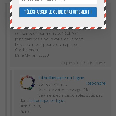
Myriam LELEU
Répondre
TÉLÉCHARGER LE GUIDE GRATUITEMENT !
Bonjour,
Pouvez vous me dire où je peux
acheter les pierres qui me sont
conseillées pour mon cas “Diabète”.
Je ne sais pas si vous vous les vendez.
D’avance merci pour votre réponse.
Cordialement
Mme Myriam LELEU
20 juin 2016 à 9 h 10 min
Lithothérapie en Ligne
Répondre
Bonjour Myriam,
Merci de votre message. Elles
devraient être disponibles sous peu
dans
la boutique en ligne
.
Bien à vous,
Pierre