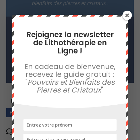
bienfaits des pierres et cristaux
".
Rejoignez la newsletter
de Lithothérapie en
Ligne !
RECEVOIR LE GUIDE GRATUIT !
En cadeau de bienvenue,
recevez le guide gratuit :
"
Pouvoirs et Bienfaits des
Pierres et Cristaux
"
Partager sur
Comments (10)