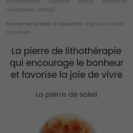
enchantement, euphorie, extase, prospérité,
ravissement, sérénité
Propriétés et Vertus
Propriétés et vertu
de la Pierre Épidote
du spinelle
Antonymes (entrées à consulter) :
angoisse
,
anxiété
,
inquiétude
Propriétés et Vertus
Propriétés et vertu
du Larimar
de la staurolite
La pierre de lithothérapie
qui encourage le bonheur
et favorise la joie de vivre
La pierre de soleil