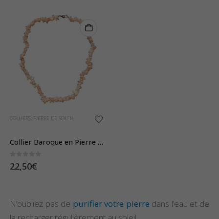
COLLIERS
,
PIERRE DE SOLEIL
Collier Baroque en Pierre de Soleil
0
sur 5
22,50
€
N’oubliez pas de
purifier votre pierre
dans l’eau et de
la recharger régulièrement au soleil.