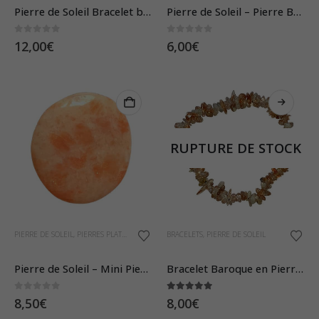
Pierre de Soleil Bracelet baroque
Pierre de Soleil – Pierre Brute
0
sur 5
0
sur 5
12,00
€
6,00
€
RUPTURE DE STOCK
PIERRE DE SOLEIL
,
PIERRES PLATES
BRACELETS
,
PIERRE DE SOLEIL
Pierre de Soleil – Mini Pierre Plate
Bracelet Baroque en Pierre de Soleil
0
sur 5
5.00
sur 5
8,50
€
8,00
€