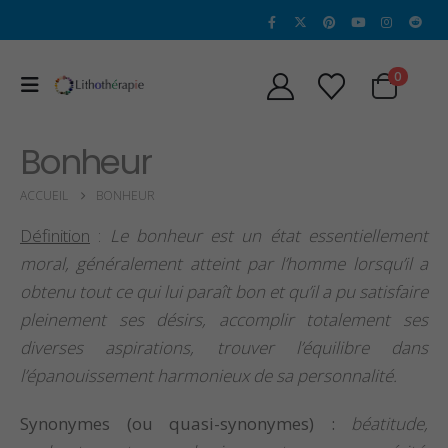
0
Bonheur
ACCUEIL
BONHEUR
Définition
:
Le bonheur est un état essentiellement
moral, généralement atteint par l’homme lorsqu’il a
obtenu tout ce qui lui paraît bon et qu’il a pu satisfaire
pleinement ses désirs, accomplir totalement ses
diverses aspirations, trouver l’équilibre dans
l’épanouissement harmonieux de sa personnalité.
Propriétés et Vertus
Propriétés et vertu
Synonymes (ou quasi-synonymes) :
béatitude,
de la Sugilite
de l’héliodore