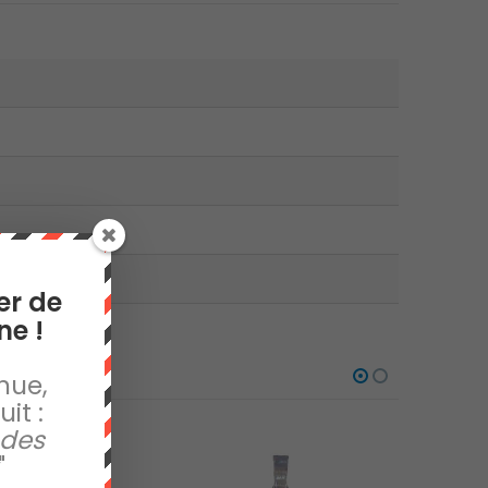
er de
ne !
nue,
it :
 des
"