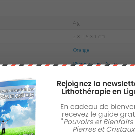
4 g
2 × 1,5 × 1 cm
Orange
Plexus Solaire
,
Sacré
Bélier
,
Lion
,
Scorpion
Rejoignez la newslett
Lithothérapie en Lig
En cadeau de bienve
recevez le guide gratu
"
Pouvoirs et Bienfaits
Pierres et Cristaux