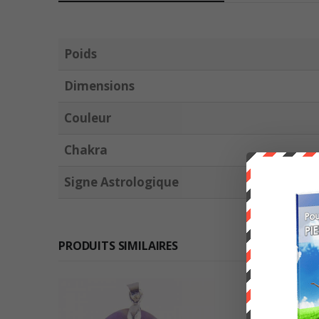
Poids
Dimensions
Couleur
Chakra
Signe Astrologique
PRODUITS SIMILAIRES