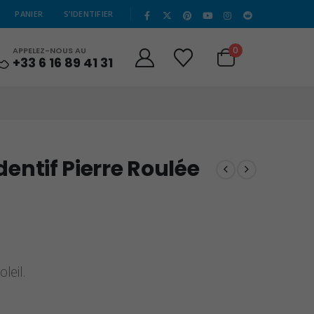
|
PANIER
S’IDENTIFIER
0
APPELEZ-NOUS AU
+33 6 16 89 41 31
dentif Pierre Roulée
leil.