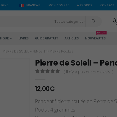
LIGNE
FRANÇAIS
MON COMPTE
À PROPOS
CONTACT
Toutes catégories
AU TOP !
TIQUE
LIVRES
GUIDE GRATUIT
ARTICLES
NOUVEAUTÉS
PIERRE DE SOLEIL – PENDENTIF PIERRE ROULÉE
Pierre de Soleil – Pen
( Il n’y a pas encore d’avis. )
0
sur 5
12,00
€
Pendentif pierre roulée en Pierre de So
Poids : 4 grammes.