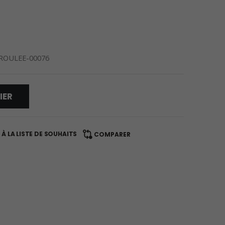
-ROULEE-00076
IER
À LA LISTE DE SOUHAITS
COMPARER