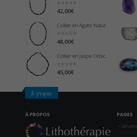
0
sur 5
42,00
€
Collier en Agate Naturelle - Pierres Boules 8mm
0
sur 5
48,00
€
Collier en Jaspe Orbiculaire - Pierres Roulées
0
sur 5
45,00
€
À propos
À PROPOS
PAGES
Lithoth