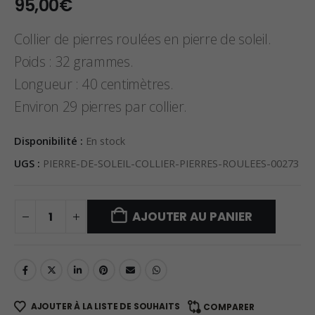
95,00
€
Collier de pierres roulées en pierre de soleil.
Poids : 32 grammes.
Longueur : 40 centimètres.
Environ 29 pierres par collier.
Disponibilité :
En stock
UGS :
PIERRE-DE-SOLEIL-COLLIER-PIERRES-ROULEES-00273
AJOUTER AU PANIER
AJOUTER À LA LISTE DE SOUHAITS
COMPARER