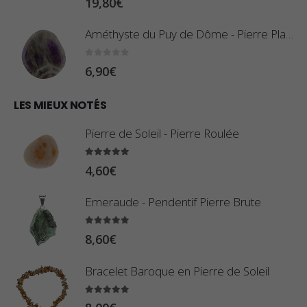
19,80
€
i
0
x
,
Améthyste du Puy de Dôme - Pierre Plate
8
:
0
sur 5
6,90
€
0
1
€
0
LES MIEUX NOTÉS
à
,
2
Pierre de Soleil - Pierre Roulée
8
,
0
5.00
sur 5
9
4,60
€
€
0
à
Emeraude - Pendentif Pierre Brute
€
2
5.00
sur 5
3
8,60
€
,
Bracelet Baroque en Pierre de Soleil
4
0
5.00
sur 5