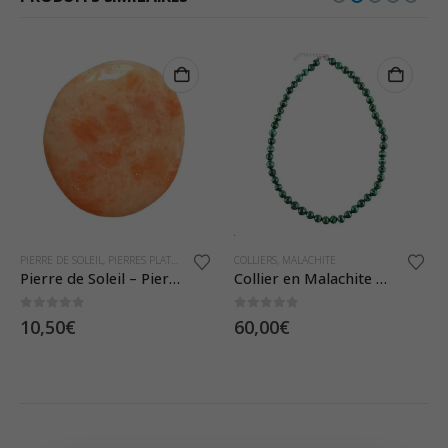
PIERRE DE SOLEIL
,
PIERRES PLATES
COLLIERS
,
MALACHITE
Pierre de Soleil – Pierre Plate
Collier en Malachite – Pierres Boules 8mm
0
sur 5
0
sur 5
10,50
€
60,00
€