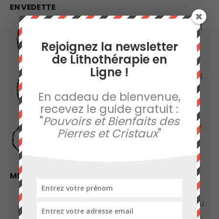
EN VEDETTE
Collier en Agate Naturelle - Pierres Roulées
Rejoignez la newsletter
0
sur 5
42,00
€
de Lithothérapie en
Ligne !
Collier en Agate Naturelle - Pierres Boules 8mm
En cadeau de bienvenue,
0
sur 5
48,00
€
recevez le guide gratuit :
"
Pouvoirs et Bienfaits des
Collier en Jaspe Orbiculaire - Pierres Roulées
Pierres et Cristaux
"
0
sur 5
45,00
€
MEILLEURES VENTES
Améthyste de Qualité Extra - Pierre Roulée