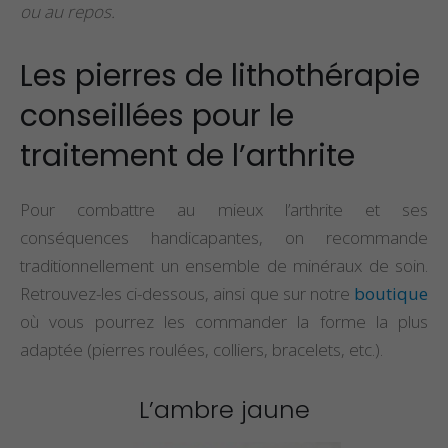
ou au repos.
Propriétés et Vertus
Propriétés et vertu
de la Pierre Épidote
du spinelle
Les pierres de lithothérapie
conseillées pour le
Propriétés et Vertus
Propriétés et vertu
du Larimar
de la staurolite
traitement de l’arthrite
Pour combattre au mieux l’arthrite et ses
conséquences handicapantes, on recommande
traditionnellement un ensemble de minéraux de soin.
Retrouvez-les ci-dessous, ainsi que sur notre
boutique
où vous pourrez les commander la forme la plus
adaptée (pierres roulées, colliers, bracelets, etc.).
L’ambre jaune