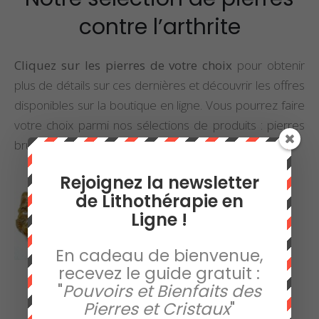
contre l’arthrite
Cliquez sur les pierres de votre choix
pour obtenir
plus de détails sur ces dernières et découvrir les offres
disponibles sur la boutique en ligne. Vous pourrez faire
votre choix parmi nos sélections de produits : pierres
brutes, pierres roulées et bijoux.
Rejoignez la newsletter
de Lithothérapie en
Ligne !
En cadeau de bienvenue,
recevez le guide gratuit :
"
Pouvoirs et Bienfaits des
Pierres et Cristaux
"