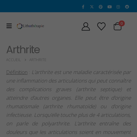
0
Arthrite
ACCUEIL
ARTHRITE
Définition
:
L’arthrite est une maladie caractérisée par
une inflammation des articulations qui peut connaître
des complications graves (arthrite septique) et
atteindre d’autres organes. Elle peut être d’origine
rhumatismale (arthrite rhumatoïde) ou d’origine
infectieuse. Lorsqu’elle touche plus de 4 articulations,
on parle de polyarthrite. L’arthrite entraîne des
Propriétés et Vertus
Propriétés et vertu
de la Sugilite
de l’héliodore
douleurs que les articulations soient en mouvement