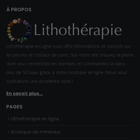
e
:
d
À PROPOS
0
e
,
p
8
r
0
i
Lithothérapie en Ligne vous offre informations et conseils sur
€
x
les pierres et cristaux de soins. Sur notre site, trouvez la pierre
à
dont vous recherchez les bienfaits et commandez-la dans
1
:
plus de 50 pays grâce à notre boutique en ligne. Nous vous
,
1
souhaitons une excellente visite !
5
,
En savoir plus...
0
5
€
0
PAGES
€
Lithothérapie en ligne
à
2
Boutique de minéraux