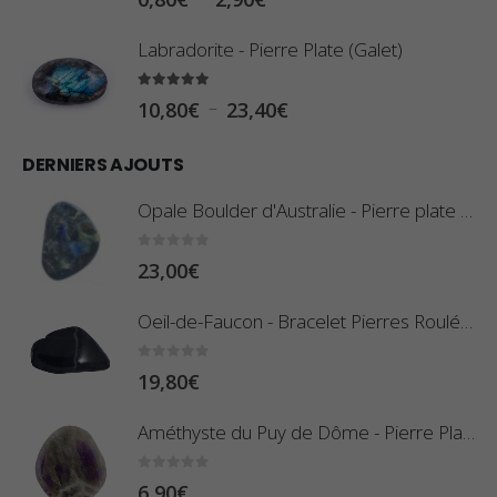
l
Labradorite - Pierre Plate (Galet)
a
g
5.00
sur 5
P
–
10,80
€
23,40
€
e
l
d
DERNIERS AJOUTS
a
e
g
Opale Boulder d'Australie - Pierre plate - 8 g (Pièce n°420)
p
e
r
d
0
sur 5
23,00
€
i
e
x
Oeil-de-Faucon - Bracelet Pierres Roulées
p
r
:
0
sur 5
19,80
€
i
0
x
,
Améthyste du Puy de Dôme - Pierre Plate
8
:
0
sur 5
6,90
€
0