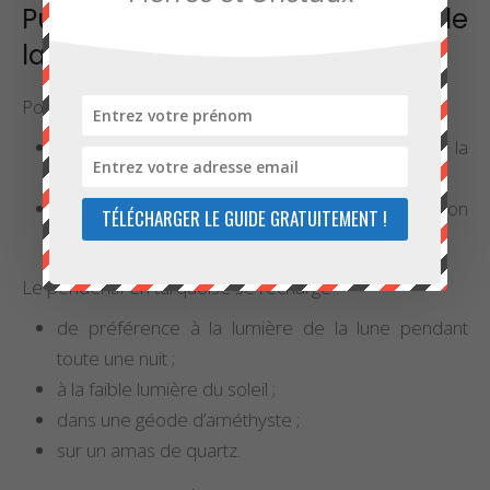
Purification et rechargement de
la turquoise
Pour purifier la pierre :
on privilégiera un lit de gros sel sur lequel on la
disposera quelques heures ;
on peut aussi la baigner dans un bain d’eau non
TÉLÉCHARGER LE GUIDE GRATUITEMENT !
calcaire.
Le pendentif en turquoise se recharge :
de préférence à la lumière de la lune pendant
toute une nuit ;
à la faible lumière du soleil ;
dans une géode d’améthyste ;
sur un amas de quartz.