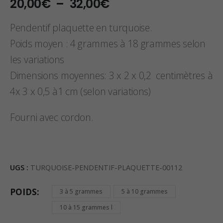
Plage
20,00
€
–
32,00
€
de
prix :
Pendentif plaquette en turquoise.
20,00€
Poids moyen : 4 grammes à 18 grammes selon
à
les variations
32,00€
Dimensions moyennes: 3 x 2 x 0,2 centimètres à
4x 3 x 0,5 à1 cm (selon variations)
Fourni avec cordon.
UGS :
TURQUOISE-PENDENTIF-PLAQUETTE-00112
POIDS
3 à 5 grammes
5 à 10 grammes
10 à 15 grammes l