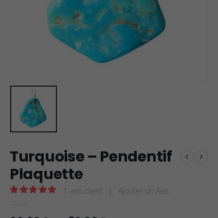
Turquoise – Pendentif
Plaquette
1
avis client
|
Ajouter un Avis
5.00
sur 5