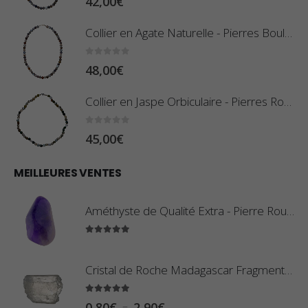
42,00
€
Collier en Agate Naturelle - Pierres Boules 8mm
0
sur 5
48,00
€
Collier en Jaspe Orbiculaire - Pierres Roulées
0
sur 5
45,00
€
MEILLEURES VENTES
Améthyste de Qualité Extra - Pierre Roulée
5.00
sur 5
Cristal de Roche Madagascar Fragment de Pierre Brute
5.00
sur 5
P
–
0,80
€
2,90
€