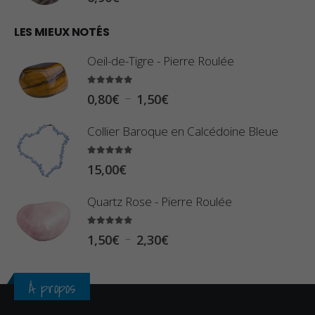
1
€
0
LES MIEUX NOTÉS
à
,
2
Oeil-de-Tigre - Pierre Roulée
8
,
0
5.00
sur 5
9
P
–
0,80
€
1,50
€
€
0
l
à
Collier Baroque en Calcédoine Bleue
€
a
2
g
5.00
sur 5
3
15,00
€
e
,
d
Quartz Rose - Pierre Roulée
4
e
0
p
5.00
sur 5
P
–
1,50
€
2,30
€
€
r
l
i
a
À propos
x
g