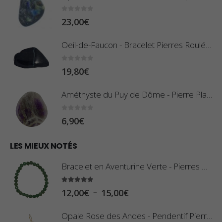
e
r
d
0
sur 5
23,00
€
i
e
x
Oeil-de-Faucon - Bracelet Pierres Roulées
p
r
:
0
sur 5
19,80
€
i
0
x
,
Améthyste du Puy de Dôme - Pierre Plate
8
:
0
sur 5
6,90
€
0
1
€
0
LES MIEUX NOTÉS
à
,
2
Bracelet en Aventurine Verte - Pierres Boules
8
,
0
5.00
sur 5
9
P
–
12,00
€
15,00
€
€
0
l
à
Opale Rose des Andes - Pendentif Pierre Roulée
€
a