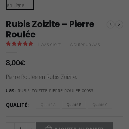
Rubis Zoizite – Pierre
Roulée
1
avis client
|
Ajouter un Avis
5.00
sur 5
8,00
€
Pierre Roulée en Rubis Zoizite.
UGS :
RUBIS-ZOIZITE-PIERRE-ROULEE-00033
QUALITÉ
Qualité A
Qualité B
Qualité C