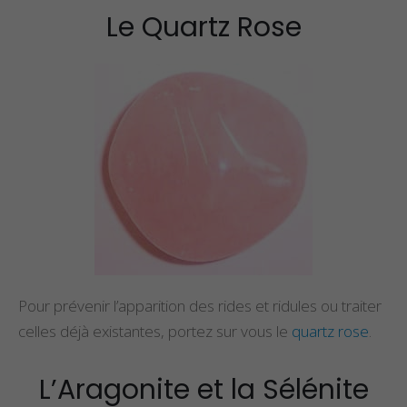
Le Quartz Rose
Propriétés et Vertus
Propriétés et v
de la Pierre Épidote
du spinelle
Propriétés et Vertus
Propriétés et v
du Larimar
de la staurolite
Pour prévenir l’apparition des rides et ridules ou traiter
celles déjà existantes, portez sur vous le
quartz rose
.
L’Aragonite et la Sélénite