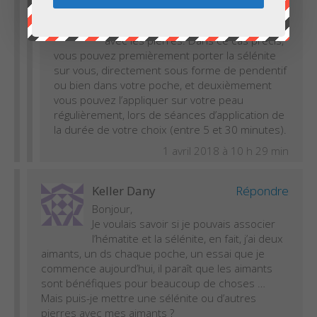
Répondre
Bonjour Denise,
Il y a différents moyens de travailler
avec les pierres. Dans ce cas précis,
vous pouvez premièrement porter la sélénite
sur vous, directement sous forme de pendentif
ou bien dans votre poche, et deuxièmement
vous pouvez l’appliquer sur votre peau
régulièrement, lors de séances d’application de
la durée de votre choix (entre 5 et 30 minutes).
1 avril 2018 à 10 h 29 min
Keller Dany
Répondre
Bonjour,
Je voulais savoir si je pouvais associer
l’hématite et la sélénite, en fait, j’ai deux
aimants, un ds chaque poche, un essai que je
commence aujourd’hui, il paraît que les aimants
sont bénéfiques pour beaucoup de choses …
Mais puis-je mettre une sélénite ou d’autres
pierres avec mes aimants ?