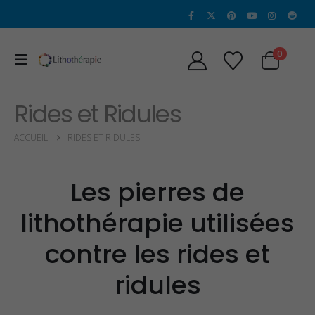
0
Rides et Ridules
ACCUEIL
RIDES ET RIDULES
Les pierres de
lithothérapie utilisées
contre les rides et
ridules
Propriétés et Vertus
Propriétés et v
de la Sugilite
de l’héliodore