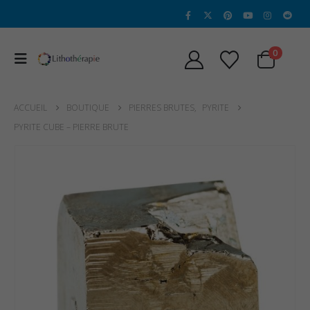
0
ACCUEIL
BOUTIQUE
PIERRES BRUTES
,
PYRITE
PYRITE CUBE – PIERRE BRUTE