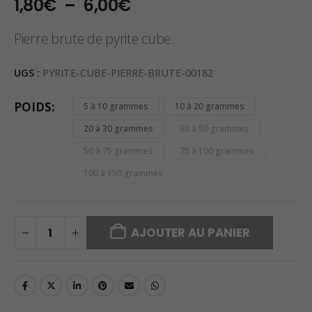
Plage
1,80
€
–
6,00
€
de
prix :
Pierre brute de pyrite cube.
1,80€
à
UGS :
PYRITE-CUBE-PIERRE-BRUTE-00182
6,00€
POIDS
5 à 10 grammes
10 à 20 grammes
20 à 30 grammes
30 à 50 grammes
50 à 75 grammes
75 à 100 grammes
100 à 150 grammes
AJOUTER AU PANIER