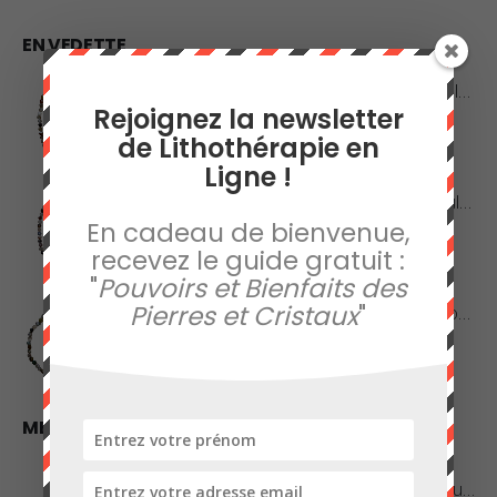
EN VEDETTE
Collier en Agate Naturelle - Pierres Roulées
Rejoignez la newsletter
de Lithothérapie en
0
sur 5
42,00
€
Ligne !
Collier en Agate Naturelle - Pierres Boules 8mm
En cadeau de bienvenue,
0
sur 5
recevez le guide gratuit :
48,00
€
"
Pouvoirs et Bienfaits des
Pierres et Cristaux
"
Collier en Jaspe Orbiculaire - Pierres Roulées
0
sur 5
45,00
€
MEILLEURES VENTES
Améthyste de Qualité Extra - Pierre Roulée