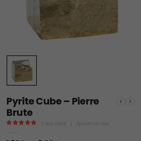
Pyrite Cube – Pierre
Brute
1
avis client
|
Ajouter un Avis
5.00
sur 5