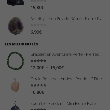
r
:
0
sur 5
19,80
€
i
0
x
,
Améthyste du Puy de Dôme - Pierre Plate
8
:
0
sur 5
6,90
€
0
1
€
0
LES MIEUX NOTÉS
à
,
2
Bracelet en Aventurine Verte - Pierres Boules
8
,
0
5.00
sur 5
9
P
–
12,00
€
15,00
€
€
0
l
à
Opale Rose des Andes - Pendentif Pierre Roulée
€
a
2
g
5.00
sur 5
3
10,80
€
e
,
d
Sodalite - Pendentif Mini Pierre Plate
4
e