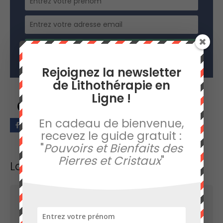
RECEVOIR LE GUIDE GRATUIT !
Rejoignez la newsletter
de Lithothérapie en
Ligne !
Partager sur
En cadeau de bienvenue,
recevez le guide gratuit :
"
Pouvoirs et Bienfaits des
Pierres et Cristaux
"
Laisser un commentaire
Votre adresse e-mail ne sera pas publiée.
Les
champs obligatoires sont indiqués avec
*