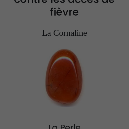
fièvre
Propriétés et vertus
Propriétés et Vertu
de la célestine
de la Pierre Épidot
La Cornaline
Propriétés et Vertus
Propriétés et Vertu
de la Pierre Amétrine
du Larimar
La Perle