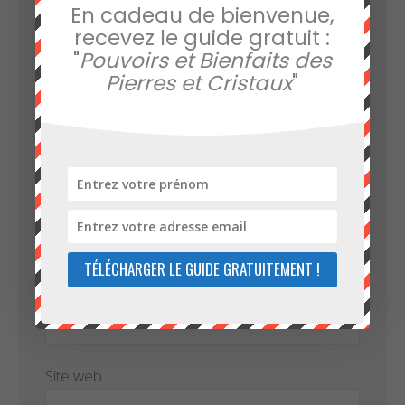
En cadeau de bienvenue,
Commentaire
*
recevez le guide gratuit :
"
Pouvoirs et Bienfaits des
Pierres et Cristaux
"
Nom
*
TÉLÉCHARGER LE GUIDE GRATUITEMENT !
E-mail
*
Site web