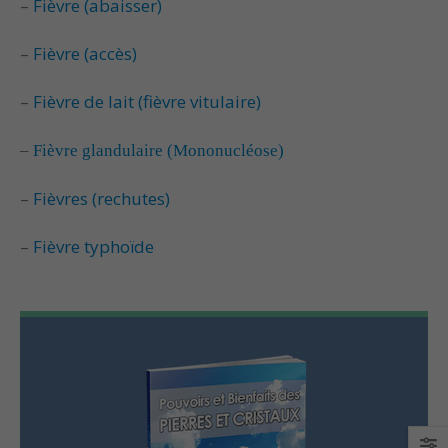
–
Fièvre (abaisser)
Propriétés et vertus
Propriétés et Vertu
–
Fièvre (accès)
de la célestine
de la Pierre Épidot
–
Fièvre de lait (fièvre vitulaire)
Propriétés et Vertus
Propriétés et Vertu
de la Pierre Amétrine
du Larimar
–
Fièvre glandulaire (Mononucléose)
–
Fièvres (rechutes)
–
Fièvre typhoïde