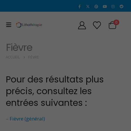
0
Fièvre
ACCUEIL
FIÈVRE
Pour des résultats plus
précis, consultez les
entrées suivantes :
–
Fièvre (général)
Propriétés et vertus
Propriétés et Vertu
de l’alexandrite
de la Sugilite