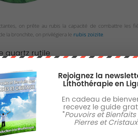
ectantes, on prête au rubis la capacité de combattre les fi
de la bronchite, on privilégiera le
rubis zoizite
.
e quartz rutile
Rejoignez la newslett
Lithothérapie en Lig
En cadeau de bienve
recevez le guide gratu
"
Pouvoirs et Bienfaits
Pierres et Cristaux