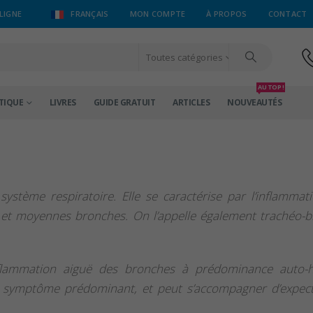
LIGNE
FRANÇAIS
MON COMPTE
À PROPOS
CONTACT
Toutes catégories
AU TOP !
TIQUE
LIVRES
GUIDE GRATUIT
ARTICLES
NOUVEAUTÉS
ystème respiratoire. Elle se caractérise par l’inflammat
 et moyennes bronches. On l’appelle également trachéo-b
flammation aiguë des bronches à prédominance auto-hi
 le symptôme prédominant, et peut s’accompagner d’expec