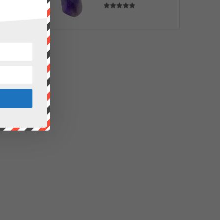
5.00
sur 5
un cristal
 poche.