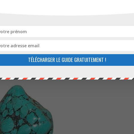
mmandé en cas d’
affection chronique ou aiguë
. Vous garder 
dentif, ou simplement de pierre polies ou roulées dans votre
TÉLÉCHARGER LE GUIDE GRATUITEMENT !
La turquoise