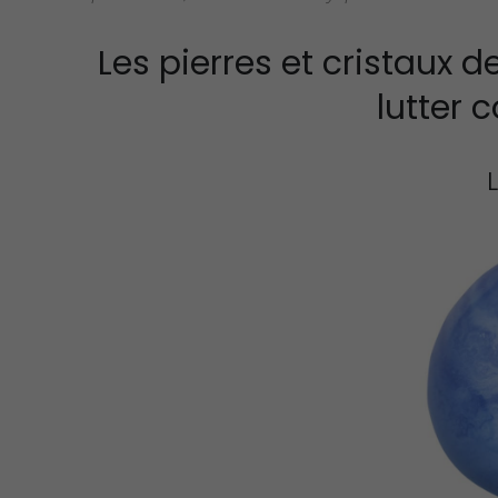
Les pierres et cristaux
lutter 
Propriétés
de l’alexan
Propriétés
de la céles
Propriétés
de la Pierr
Amétrine