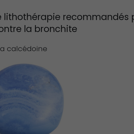
 de lithothérapie recommandés 
contre la bronchite
La calcédoine
 et vertus
Propriétés et Vertus
Proprié
drite
de la Sugilite
de l’hé
 et vertus
Propriétés et Vertus
Proprié
tine
de la Pierre Épidote
du spin
 et Vertus
Propriétés et Vertus
Proprié
e
du Larimar
de la s