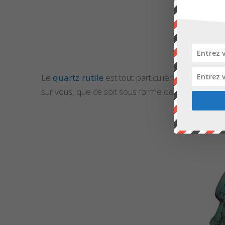
Le
quartz rutile
est tout particulièrement reco
sur vous, que ce soit sous forme de bijou, de pen