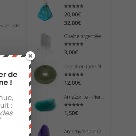
Turquoise - Pendentif Plaquette
à
5.00
sur 5
1,50€
–
20,00
€
Plage
èvres, de
32,00
€
de
Chaîne argentée Maille serpent (50 centimètres)
prix :
20,00€
5.00
sur 5
3,00
€
à
32,00€
Donut en Jade Néphrite du Canada
er de
ne !
5.00
sur 5
12,00
€
nue,
Amazonite - Pierre Roulée
it :
 des
5.00
sur 5
1,50
€
"
Améthyste de Qualité Extra - Pierre Roulée