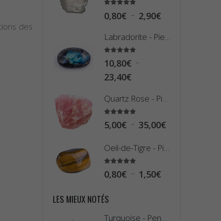
5.00
sur 5
Plage
–
0,80
€
2,90
€
tions des
de
Labradorite - Pierre Plate (Galet)
prix :
0,80€
5.00
sur 5
–
10,80
€
à
Plage
23,40
€
2,90€
de
Quartz Rose - Pierre Brute
prix :
10,80€
5.00
sur 5
Plage
–
5,00
€
35,00
€
à
de
23,40€
Oeil-de-Tigre - Pierre Roulée
prix :
5,00€
5.00
sur 5
Plage
–
0,80
€
1,50
€
à
de
35,00€
LES MIEUX NOTÉS
prix :
0,80€