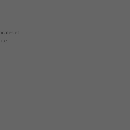
ocales et
ite.