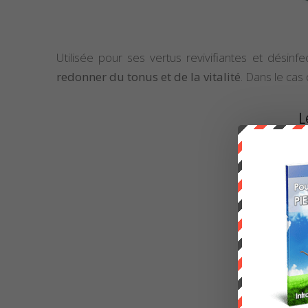
Utilisée pour ses vertus revivifiantes et désinf
redonner du tonus et de la vitalité
. Dans le cas 
L