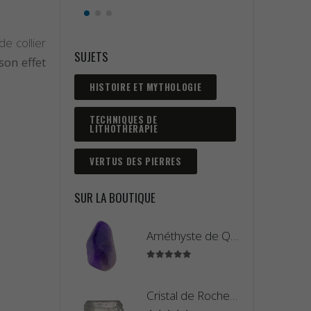
e collier
son effet
SUJETS
HISTOIRE ET MYTHOLOGIE
TECHNIQUES DE
LITHOTHÉRAPIE
VERTUS DES PIERRES
SUR LA BOUTIQUE
Améthyste de Qualité Extra - Pierre Roulée
5.00
sur 5
Cristal de Roche Madagascar Fragment de Pierre Brute