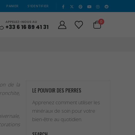
|
PANIER
S’IDENTIFIER
0
APPELEZ-NOUS AU
+33 6 16 89 41 31
ion de la
LE POUVOIR DES PIERRES
ronchite,
Apprenez comment utiliser les
minéraux de soin pour votre
vernale,
bien-être au quotidien.
torations
SEARCH