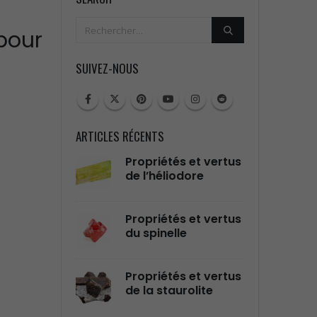
pour
SUIVEZ-NOUS
ARTICLES RÉCENTS
tés et vertus
Propriétés et vertus
Prop
liodore
de l’alexandrite
de l
tés et vertus
Propriétés et vertus
Prop
elle
de la célestine
de l
tés et vertus
Propriétés et Vertus
Prop
taurolite
de la Pierre
du 
Amétrine