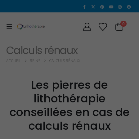
0
Calculs rénaux
ACCUEIL
REINS
CALCULS RÉNAUX
Les pierres de
lithothérapie
conseillées en cas de
calculs rénaux
Propriétés et vertus
Propriétés et Vertu
de l’alexandrite
de la Sugilite