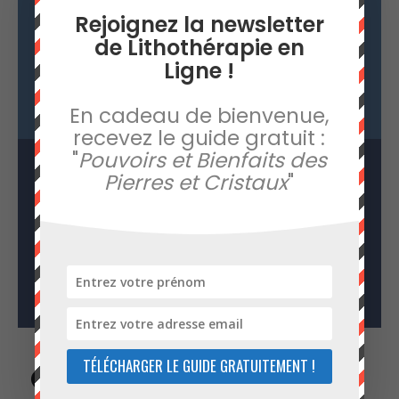
Rejoignez la newsletter
Cet article vous a plu ? Rejoignez notre
de Lithothérapie en
newsletter et recevez en cadeau le guide
Ligne !
d'introduction à la lithothérapie : "
Pouvoirs et
bienfaits des pierres et cristaux
".
En cadeau de bienvenue,
recevez le guide gratuit :
"
Pouvoirs et Bienfaits des
Pierres et Cristaux
"
RECEVOIR LE GUIDE GRATUIT !
TÉLÉCHARGER LE GUIDE GRATUITEMENT !
Partager sur