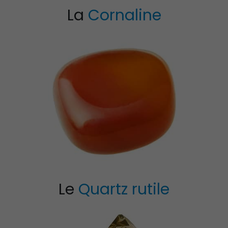
La
Cornaline
Propriétés et vertus
Propriétés et Vertu
de la célestine
de la Pierre Épidot
Propriétés et Vertus
Propriétés et Vertu
de la Pierre Amétrine
du Larimar
Le
Quartz rutile