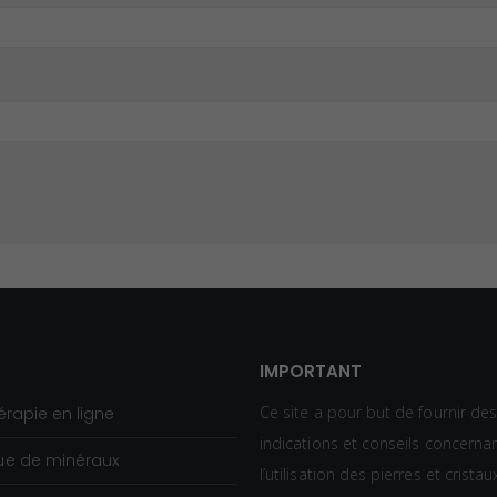
IMPORTANT
Ce site a pour but de fournir de
érapie en ligne
indications et conseils concerna
ue de minéraux
l’utilisation des pierres et crista