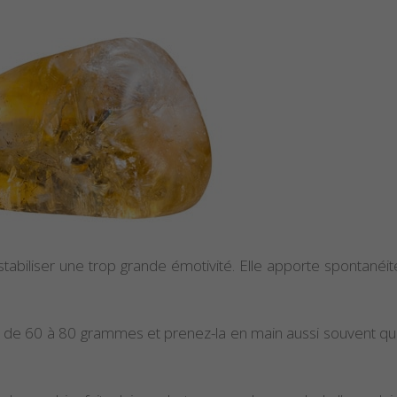
Propriétés et vertus
Proprié
de l’alexandrite
de la Su
abiliser une trop grande émotivité. Elle apporte spontanéité
Propriétés et vertus
Proprié
de la célestine
de la P
m de 60 à 80 grammes et prenez-la en main aussi souvent qu
Propriétés et Vertus
Proprié
de la Pierre
du Lar
Amétrine