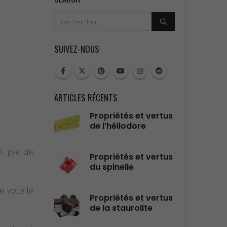
SUIVEZ-NOUS
ARTICLES RÉCENTS
tés et Vertus
Propriétés et vertus
Prop
gilite
de l’héliodore
de l
, joie de
tés et Vertus
Propriétés et vertus
Prop
ierre Épidote
du spinelle
de l
e vous le
tés et Vertus
Propriétés et vertus
Prop
imar
de la staurolite
de l
Amé