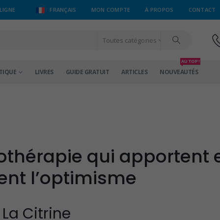
LIGNE
FRANÇAIS
MON COMPTE
À PROPOS
CONTACT
Toutes catégories
AU TOP !
TIQUE
LIVRES
GUIDE GRATUIT
ARTICLES
NOUVEAUTÉS
hothérapie qui apportent 
ent l’optimisme
La Citrine