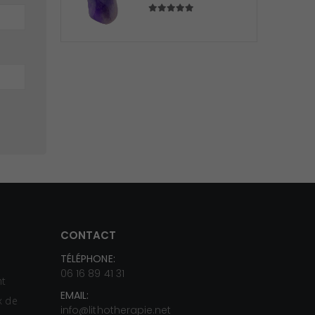
5.00
sur 5
CONTACT
TÉLÉPHONE:
s
06 16 89 41 31
nt
EMAIL:
ux de
info@lithotherapie.net