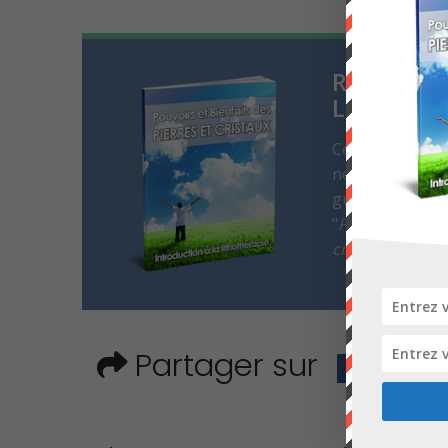
Rejoignez
Lithothér
Cet article vou
newsletter et r
guide d'introduc
"
Pouvoirs et bie
cristaux
".
Partager sur