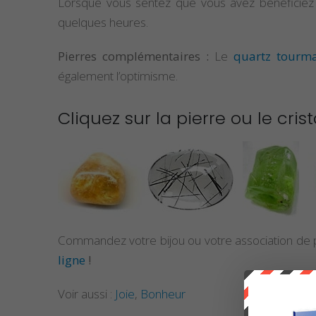
Lorsque vous sentez que vous avez bénéficiez d
quelques heures.
Pierres complémentaires :
Le
quartz tourm
également l’optimisme.
Cliquez sur la pierre ou le crist
Commandez votre bijou ou votre association de pi
ligne
!
Voir aussi :
Joie
,
Bonheur