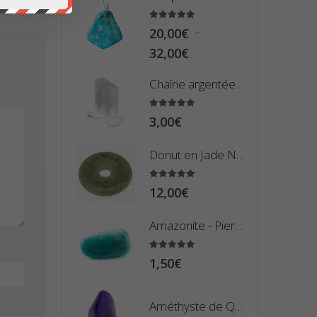
à
5.00
sur 5
1,50€
–
20,00
€
Plage
32,00
€
de
Chaîne argentée Maille serpent (50 centimètres)
prix :
20,00€
5.00
sur 5
3,00
€
à
32,00€
Donut en Jade Néphrite du Canada
5.00
sur 5
12,00
€
Amazonite - Pierre Roulée
5.00
sur 5
1,50
€
Améthyste de Qualité Extra - Pierre Roulée