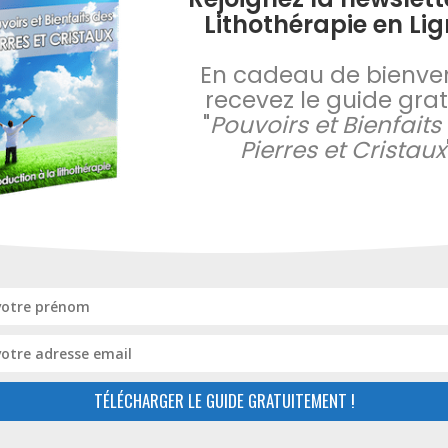
Lithothérapie en Lig
En cadeau de bienve
 la newsletter
recevez le guide gratu
apie en Ligne
"
Pouvoirs et Bienfaits
Pierres et Cristaux
s a plu ? Rejoignez notre
ecevez en cadeau le
tion à la lithothérapie :
nfaits des pierres et
RECEVOIR LE GUIDE GRATUIT
TÉLÉCHARGER LE GUIDE GRATUITEMENT !