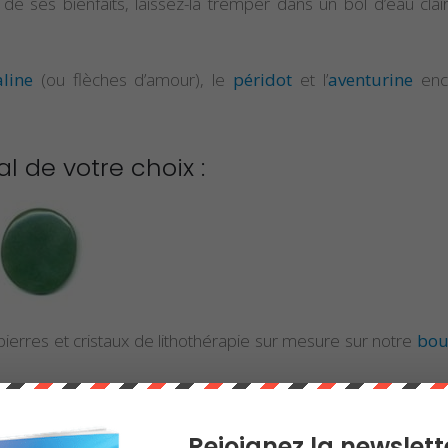
e ses bienfaits, laissez-la tremper dans un bol d’eau clai
aline
(ou flèches d’amour), le
péridot
et l’
aventurine
enc
al de votre choix :
erres et cristaux de lithothérapie sur mesure sur notre
bou
Rejoignez la newslett