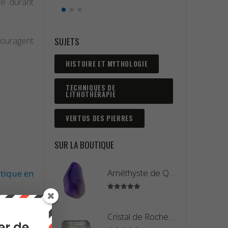
re durant
ouragent
SUJETS
HISTOIRE ET MYTHOLOGIE
TECHNIQUES DE
LITHOTHÉRAPIE
VERTUS DES PIERRES
SUR LA BOUTIQUE
Améthyste de Qualité Extra - Pierre Roulée
tique en
5.00
sur 5
Cristal de Roche Madagascar Fragment de Pierre Brute
er de