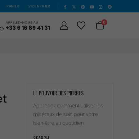
|
PANIER
S’IDENTIFIER
0
APPELEZ-NOUS AU
+33 6 16 89 41 31
LE POUVOIR DES PIERRES
et
Apprenez comment utiliser les
minéraux de soin pour votre
bien-être au quotidien.
SEARCH