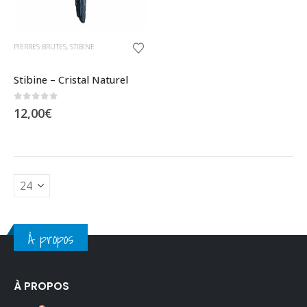
PIERRES BRUTES
,
STIBINE
Stibine – Cristal Naturel
0
sur 5
12,00
€
À propos
À PROPOS