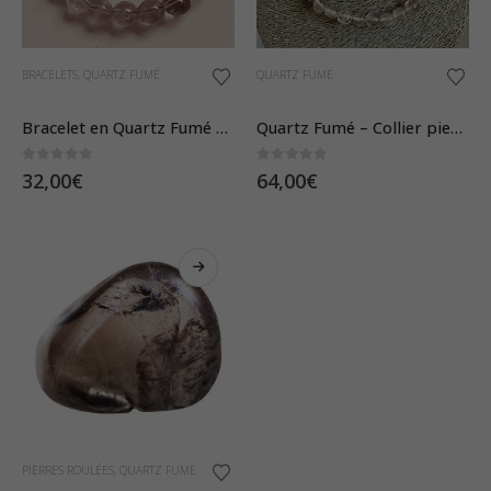
BRACELETS
,
QUARTZ FUMÉ
QUARTZ FUMÉ
Bracelet en Quartz Fumé – Pierres Roulées
Quartz Fumé – Collier pierres roulées
0
sur 5
0
sur 5
32,00
€
64,00
€
Ce
PIERRES ROULÉES
,
QUARTZ FUMÉ
produit