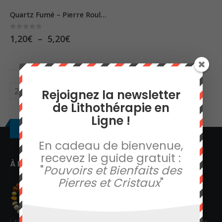
a
Quartz Fumé – Pierre Roulée
plusieurs
0
sur 5
Plage
1,20
€
–
5,20
€
variations.
de
Les
prix :
1,20€
options
à
peuvent
5,20€
Rejoignez la newsletter
être
de Lithothérapie en
choisies
Ligne !
sur
À propos
la
En cadeau de bienvenue,
page
recevez le guide gratuit :
À PROPOS
du
"
Pouvoirs et Bienfaits des
produit
Pierres et Cristaux
"
Lithothérapie en Ligne vous offre informations et conseils sur