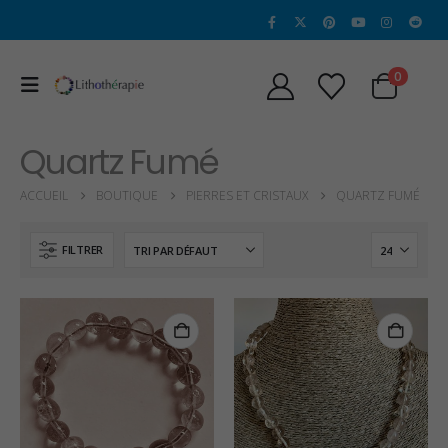
0
Quartz Fumé
ACCUEIL
BOUTIQUE
PIERRES ET CRISTAUX
QUARTZ FUMÉ
FILTRER