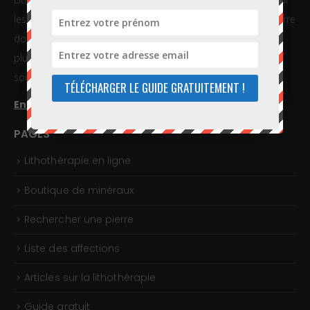
les pierres et cristaux de soins. Sur notre site, trouvez la pierre
dont vous recherchez les bienfaits et commandez-la dans
plus de 50 pays grâce à notre boutique en ligne. Nous vous
souhaitons une excellente visite !
TÉLÉCHARGER LE GUIDE GRATUITEMENT !
En savoir plus...
PAGES
Lithothérapie en ligne
Boutique de minéraux
Rechercher une pierre
Liste des affections
Articles sur la lithothérapie
Guide gratuit