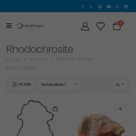
0
Rhodochrosite
ACCUEIL
BOUTIQUE
PIERRES ET CRISTAUX
RHODOCHROSITE
FILTRER