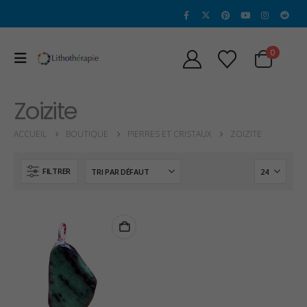
0
Zoizite
ACCUEIL
BOUTIQUE
PIERRES ET CRISTAUX
ZOIZITE
FILTRER