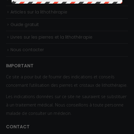
Articles sur la lithothérapie
Guide gratuit
Livres sur les pierres et la lithothérapie
Nous contacter
IMPORTANT
Ce site a pour but de fournir des indications et conseils
concernant l’utilisation des pierres et cristaux de lithothérapie.
Les indications données sur ce site ne sauraient se substituer
à un traitement médical. Nous conseillons à toute personne
malade de consulter un médecin.
CONTACT