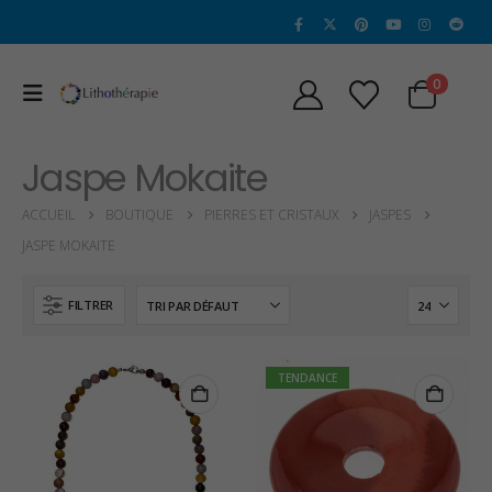
0
Jaspe Mokaite
ACCUEIL
BOUTIQUE
PIERRES ET CRISTAUX
JASPES
JASPE MOKAITE
FILTRER
TENDANCE