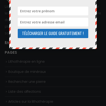
Lithothérapie en Ligne vous offre informations et conseils sur
les pierres et cristaux de soins. Sur notre site, trouvez la pierre
dont vous recherchez les bienfaits et commandez-la dans
plus de 50 pays grâce à notre boutique en ligne. Nous vous
TÉLÉCHARGER LE GUIDE GRATUITEMENT !
souhaitons une excellente visite !
En savoir plus...
PAGES
Lithothérapie en ligne
Boutique de minéraux
Rechercher une pierre
Liste des affections
Articles sur la lithothérapie