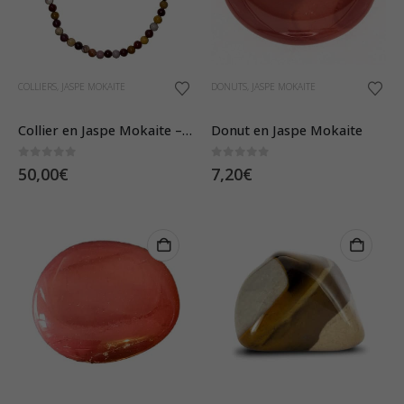
COLLIERS
,
JASPE MOKAITE
DONUTS
,
JASPE MOKAITE
Collier en Jaspe Mokaite – Pierres Boules 8mm
Donut en Jaspe Mokaite
0
sur 5
0
sur 5
50,00
€
7,20
€