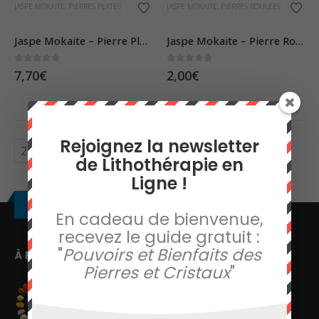
JASPE MOKAITE
,
PIERRES PLATES
JASPE MOKAITE
,
PIERRES ROULÉES
Jaspe Mokaite – Pierre Plate
Jaspe Mokaite – Pierre Roulée
0
sur 5
0
sur 5
7,70
€
2,00
€
Rejoignez la newsletter
de Lithothérapie en
Ligne !
À propos
En cadeau de bienvenue,
recevez le guide gratuit :
"
Pouvoirs et Bienfaits des
À PROPOS
Pierres et Cristaux
"