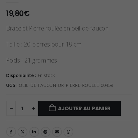
0
sur 5
19,80
€
Bracelet Pierre roulée en oeil-de-faucon
Taille : 20 pierres pour 18 cm
Poids : 21 grammes
Disponibilité :
En stock
UGS :
OEIL-DE-FAUCON-BR-PIERRE-ROULEE-00459
AJOUTER AU PANIER