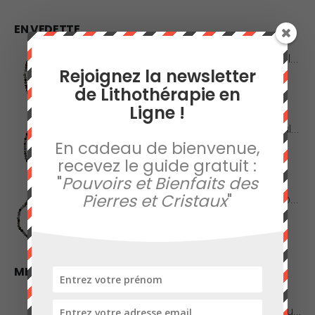
EN VEDETTE
Collier en Agate Naturelle - Pierres Roulées
Rejoignez la newsletter
de Lithothérapie en
0
sur 5
42,00
€
Ligne !
Collier en Agate Naturelle - Pierres Boules 8mm
En cadeau de bienvenue,
recevez le guide gratuit :
0
sur 5
48,00
€
"
Pouvoirs et Bienfaits des
Pierres et Cristaux
"
Collier en Jaspe Orbiculaire - Pierres Roulées
0
sur 5
45,00
€
MEILLEURES VENTES
Améthyste de Qualité Extra - Pierre Roulée