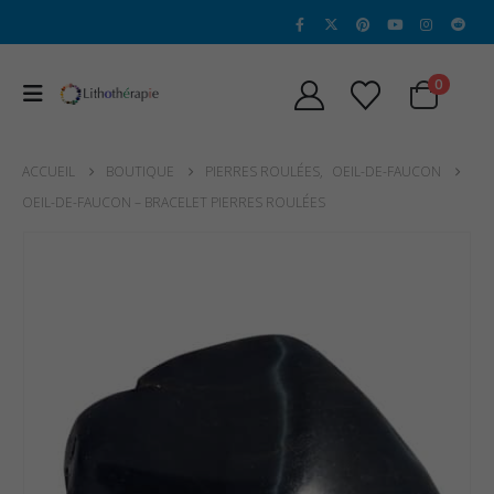
0
ACCUEIL
BOUTIQUE
PIERRES ROULÉES
,
OEIL-DE-FAUCON
OEIL-DE-FAUCON – BRACELET PIERRES ROULÉES