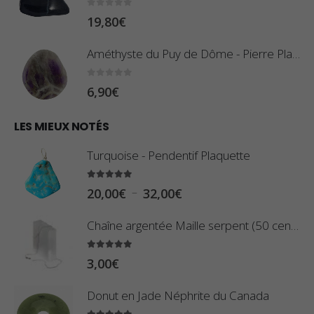
r
:
0
sur 5
19,80
€
i
0
x
,
Améthyste du Puy de Dôme - Pierre Plate
8
:
0
sur 5
6,90
€
0
1
€
0
LES MIEUX NOTÉS
à
,
2
Turquoise - Pendentif Plaquette
8
,
0
5.00
sur 5
9
P
–
20,00
€
32,00
€
€
0
l
à
Chaîne argentée Maille serpent (50 centimètres)
€
a
2
g
5.00
sur 5
3
3,00
€
e
,
d
Donut en Jade Néphrite du Canada
4
e