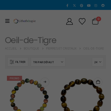
0
Oeil-de-Tigre
ACCUEIL
BOUTIQUE
PIERRES ET CRISTAUX
OEIL-DE-TIGRE
FILTRER
PROMO