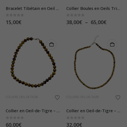
produit
a
Bracelet Tibétain en Oeil de Tigre – Pierres Boules 8 mm
Collier Boules en Oeils Triptyque De Protection
plusieurs
0
sur 5
0
sur 5
Plage
15,00
€
38,00
€
–
65,00
€
variations.
de
Les
prix :
38,00€
options
à
peuvent
65,00€
être
choisies
sur
la
page
du
COLLIERS
,
OEIL-DE-TIGRE
COLLIERS
,
OEIL-DE-TIGRE
produit
Collier en Oeil-de-Tigre – Pierres Boules 10mm
Collier en Oeil-de-Tigre – Pierres Boules 6mm
0
sur 5
0
sur 5
60,00
€
32,00
€