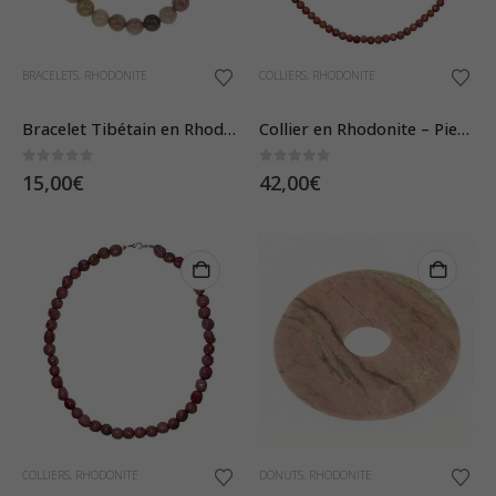
BRACELETS
,
RHODONITE
COLLIERS
,
RHODONITE
Bracelet Tibétain en Rhodonite – Pierres Boules 8 mm
Collier en Rhodonite – Pierres Boules 6mm
0
sur 5
0
sur 5
15,00
€
42,00
€
COLLIERS
,
RHODONITE
DONUTS
,
RHODONITE