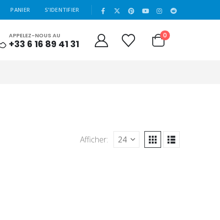
|
PANIER
S’IDENTIFIER
0
APPELEZ-NOUS AU
+33 6 16 89 41 31
Afficher: