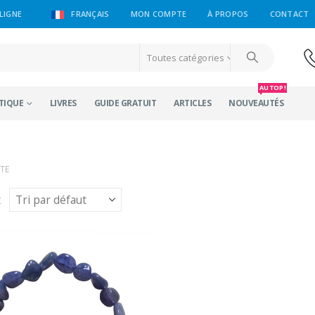
LIGNE
FRANÇAIS
MON COMPTE
À PROPOS
CONTACT
Toutes catégories
AU TOP !
TIQUE
LIVRES
GUIDE GRATUIT
ARTICLES
NOUVEAUTÉS
TE
: