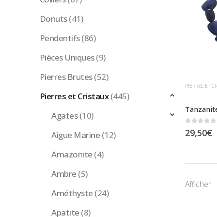
Donuts
(41)
Pendentifs
(86)
Pièces Uniques
(9)
Pierres Brutes
(52)
PIERRES ET C
Pierres et Cristaux
(445)
Tanzanite
Agates
(10)
0
sur 5
29,50
€
Aigue Marine
(12)
Amazonite
(4)
Ambre
(5)
Afficher:
Améthyste
(24)
Apatite
(8)