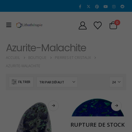
0
Azurite-Malachite
ACCUEIL
BOUTIQUE
PIERRES ET CRISTAUX
AZURITE-MALACHITE
FILTRER
RUPTURE DE STOCK