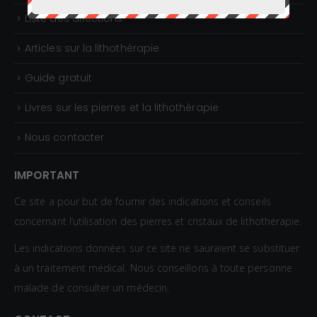
Liste des affections
Articles sur la lithothérapie
Guide gratuit
Livres sur les pierres et la lithothérapie
Nous contacter
IMPORTANT
Ce site a pour but de fournir des indications et conseils
concernant l’utilisation des pierres et cristaux de lithothérapie.
Les indications données sur ce site ne sauraient se substituer
à un traitement médical. Nous conseillons à toute personne
malade de consulter un médecin.