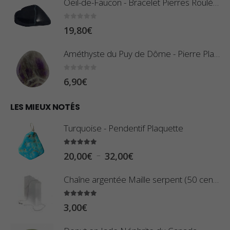
Oeil-de-Faucon - Bracelet Pierres Roulées
p
r
:
0
sur 5
19,80
€
i
0
x
,
Améthyste du Puy de Dôme - Pierre Plate
8
:
0
sur 5
6,90
€
0
1
€
0
LES MIEUX NOTÉS
à
,
2
Turquoise - Pendentif Plaquette
8
,
0
5.00
sur 5
9
P
–
20,00
€
32,00
€
€
0
l
à
Chaîne argentée Maille serpent (50 centimètres)
€
a
2
g
5.00
sur 5
3
3,00
€
e
,
d