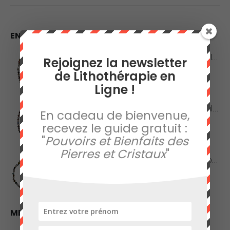
à
4,90€
EN VEDETTE
Collier en Agate Naturelle - Pierres Roulées
Rejoignez la newsletter
de Lithothérapie en
0
sur 5
42,00
€
Ligne !
Collier en Agate Naturelle - Pierres Boules 8mm
En cadeau de bienvenue,
recevez le guide gratuit :
0
sur 5
48,00
€
"
Pouvoirs et Bienfaits des
Pierres et Cristaux
"
Collier en Jaspe Orbiculaire - Pierres Roulées
0
sur 5
45,00
€
MEILLEURES VENTES