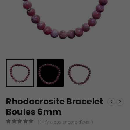
Rhodocrosite Bracelet
Boules 6mm
( Il n’y a pas encore d’avis. )
0
sur 5