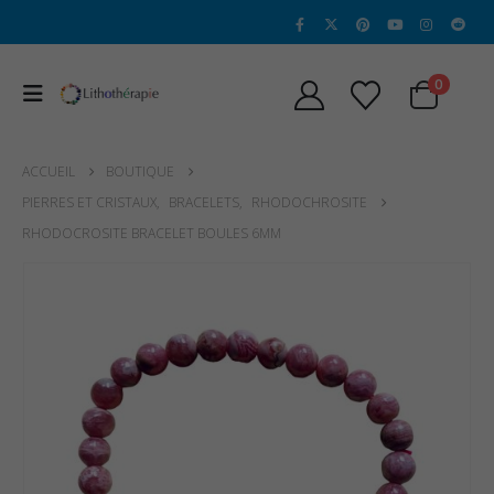
0
ACCUEIL
BOUTIQUE
PIERRES ET CRISTAUX
,
BRACELETS
,
RHODOCHROSITE
RHODOCROSITE BRACELET BOULES 6MM